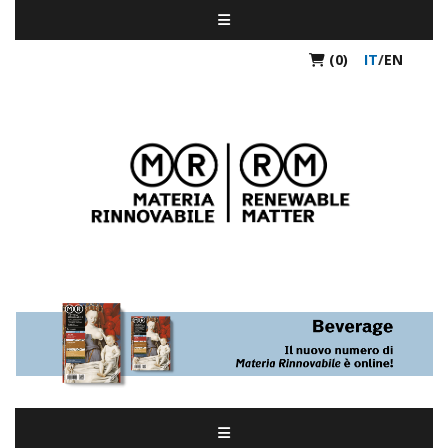
(0)
IT
/
EN