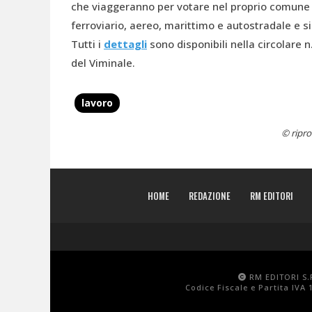
che viaggeranno per votare nel proprio comune di
ferroviario, aereo, marittimo e autostradale e si 
Tutti i
dettagli
sono disponibili nella circolare n
del Viminale.
lavoro
© ripro
HOME
REDAZIONE
RM EDITORI
RM EDITORI S.R
Codice Fiscale e Partita IVA