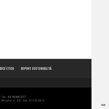
DICE ETICO
REPORT SOSTENIBILITÀ
- Tel.
02 45487277
 Milano n. 351 del 31/10/2014