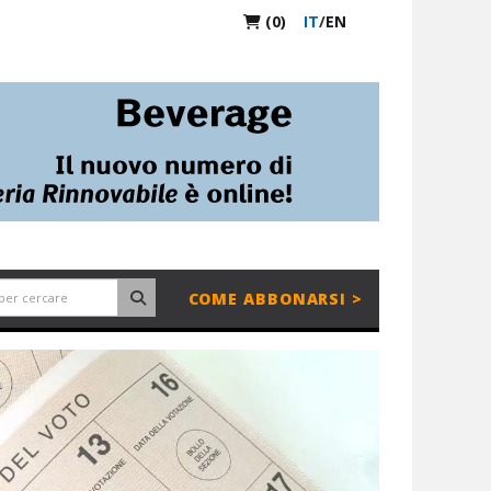
(0)
IT
/
EN
COME ABBONARSI >