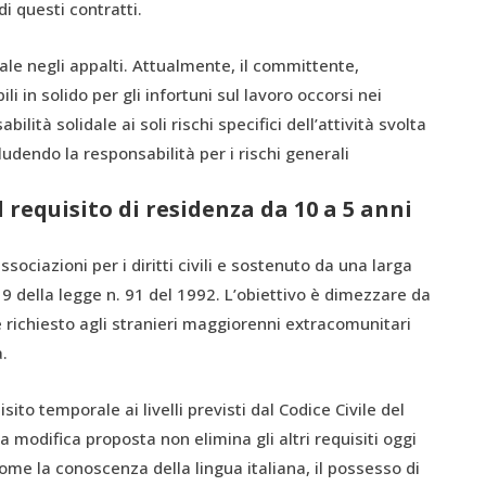
i questi contratti.
dale negli appalti. Attualmente, il committente,
i in solido per gli infortuni sul lavoro occorsi nei
bilità solidale ai soli rischi specifici dell’attività svolta
udendo la responsabilità per i rischi generali
l requisito di residenza da 10 a 5 anni
ociazioni per i diritti civili e sostenuto da una larga
lo 9 della legge n. 91 del 1992. L’obiettivo è dimezzare da
e richiesto agli stranieri maggiorenni extracomunitari
.
sito temporale ai livelli previsti dal Codice Civile del
La modifica proposta non elimina gli altri requisiti oggi
come la conoscenza della lingua italiana, il possesso di