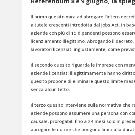
Referendum 8 e 9 giugno, la spieg
Il primo quesito mira ad abrogare l’intero decret
a tutele crescenti introdotta dal Jobs Act. In bas
aziende con più di 15 dipendenti possono essere 
licenziamento illegittimo. Abrogando il decreto, si
lavoratori licenziati ingiustamente, come previ
Il secondo quesito riguarda le imprese con meno 
aziende licenziati illegittimamente hanno dirit
quesito propone di eliminare questo limite massi
senza alcun tetto.
Il terzo quesito interviene sulla normativa che 
aziende possono assumere una persona con con
causale, prorogabili fino a 24 mesi solo in prese
abrogare le norme che pongono limiti alla durat