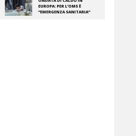
ONDATA DI CALDO IN
EUROPA: PER L’OMS È
“EMERGENZA SANITARIA”