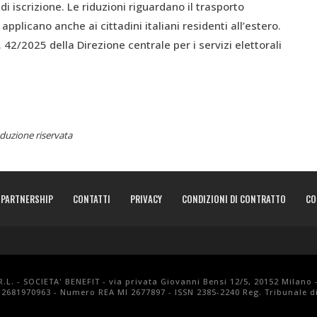
 iscrizione. Le riduzioni riguardano il trasporto
applicano anche ai cittadini italiani residenti all’estero.
. 42/2025 della Direzione centrale per i servizi elettorali
duzione riservata
PARTNERSHIP
CONTATTI
PRIVACY
CONDIZIONI DI CONTRATTO
CO
.L. - SOCIETA' BENEFIT - via privata Giovanni Bensi 12/5, 20152 Milano 
 12681970963 - Numero REA MI 2677897 - ISSN 2385-2240 Reg. Tribunale di