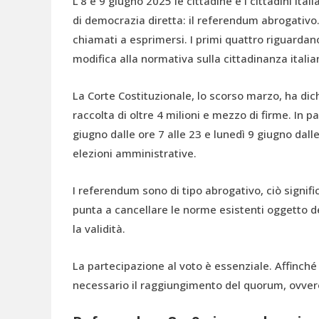
L’8 e 9 giugno 2025 le cittadine e i cittadini ita
di democrazia diretta: il referendum abrogativo. 
chiamati a esprimersi. I primi quattro riguardan
modifica alla normativa sulla cittadinanza italia
La Corte Costituzionale, lo scorso marzo, ha dich
raccolta di oltre 4 milioni e mezzo di firme. In 
giugno dalle ore 7 alle 23 e lunedì 9 giugno dalle
elezioni amministrative.
I referendum sono di tipo abrogativo, ciò signif
punta a cancellare le norme esistenti oggetto d
la validità.
La partecipazione al voto è essenziale. Affinché
necessario il raggiungimento del quorum, ovvero 