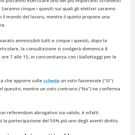
liani potranno esercitare uno dei più importanti strumenti
Saranno cinque i quesiti sui quali gli elettori saranno
o il mondo del lavoro, mentre il quinto propone una
na.
iarato ammissibili tutti e cinque i quesiti, dopo la
particolare, la consultazione si svolgerà domenica 8
 ore 7 alle 15, in concomitanza con i ballottaggi per le
ica che apporre sulle
schede
un voto favorevole (“Sì”)
el quesito, mentre un voto contrario (“No”) ne conferma
 un referendum abrogativo sia valido, è infatti
la partecipazione del 50% più uno degli aventi diritto.