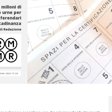
milioni di
e urne per
eferendari
ttadinanza
di
Redazione
MAG 2025 17:20