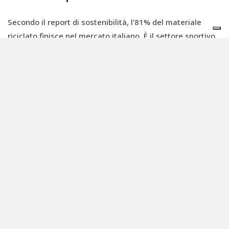
Secondo il report di sostenibilità, l'81% del materiale
riciclato finisce nel mercato italiano. È il settore sportivo,
con superfici e intasi per erba sintetica, a trainare la
domanda (71%), seguito dall’isolamento acustico in
edilizia e dalle applicazioni industriali (24,6%). Cresce
anche la quota destinata ad asfalti modificati e bitumi
(835 tonnellate), un segmento in crescita anche grazie
all'entrata in vigore a pieno regime dei criteri minimi
ambientali per infrastrutture stradali.
Sotto il profilo tecnico, le applicazioni per infrastrutture e
pavimentazioni stradali sono ormai consolidate e piene di
potenziale. Come confermano anche le evidenze raccolte
dal progetto europeo
Life Sneak
, gli asfalti modificati con
gomma da PFU garantiscono maggiore durabilità, migliori
prestazioni rispetto agli sbalzi termici e una riduzione