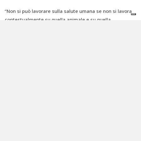
“Non si può lavorare sulla salute umana se non si lavora
contestualmente su quella animale e su quella
ambientale”, ha spiegato, invocando l'adozione della
prospettiva della "salute integrata" o
One Health
. La
perdita di biodiversità genetica, ha avvertito, riduce la
capacità degli organismi di adattarsi ai cambiamenti
climatici e aumenta il rischio di
spillover
e pandemie,
rendendo la lotta all'inquinamento da plastica una
priorità di salute pubblica globale.
La sfida del 16%: il riciclo chimico per
chiudere il cerchio della materia
Infine, l'ingegner Davide Pollon, responsabile R&S di
Corepla, ha offerto la prospettiva industriale, descrivendo
l'Italia come
un modello di eccellenza
nel recupero, pur