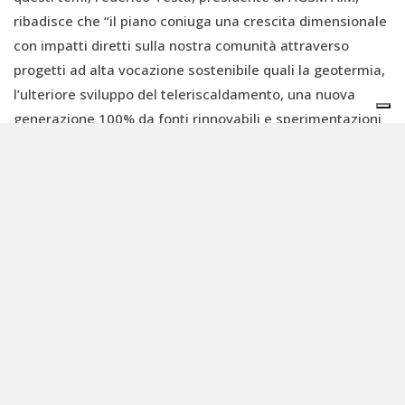
ribadisce che “il piano coniuga una crescita dimensionale
con impatti diretti sulla nostra comunità attraverso
progetti ad alta vocazione sostenibile quali la geotermia,
l’ulteriore sviluppo del teleriscaldamento, una nuova
generazione 100% da fonti rinnovabili e sperimentazioni
nell’ambito dell’idrogeno”.
Le performance finanziarie e la
sostenibilità aziendale
Per quanto riguarda i target finanziari, AGSM AIM punta a
raggiungere un’EBITDA di 250 milioni di euro entro il 2030,
con una crescita del 53% rispetto al 2025, e un utile netto
di 71 milioni di euro (+62%). Il rapporto PFN/EBITDA, che
indica la capacità di un'azienda di ripagare i propri debiti,
prevede un picco nel 2027, attestandosi a 3,9x, per poi