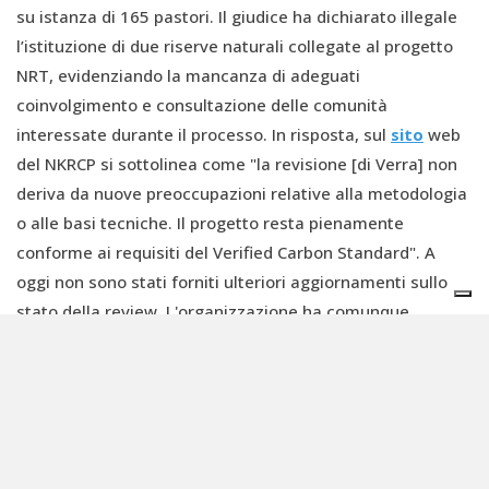
su istanza di 165 pastori. Il giudice ha dichiarato illegale
l’istituzione di due riserve naturali collegate al progetto
NRT, evidenziando la mancanza di adeguati
coinvolgimento e consultazione delle comunità
interessate durante il processo. In risposta, sul
sito
web
del NKRCP si sottolinea come "la revisione [di Verra] non
deriva da nuove preoccupazioni relative alla metodologia
o alle basi tecniche. Il progetto resta pienamente
conforme ai requisiti del Verified Carbon Standard". A
oggi non sono stati forniti ulteriori aggiornamenti sullo
stato della review. L'organizzazione ha comunque
precisato che “l'NKRCP continua a operare. Le strutture di
governance della comunità rimangono al loro posto. Il
procedimento giudiziario verte sulla costituzione delle
aree di conservazione, non sul progetto sul carbonio.
Nessuna decisione legale ha invalidato le operazioni del
carbon project
”.