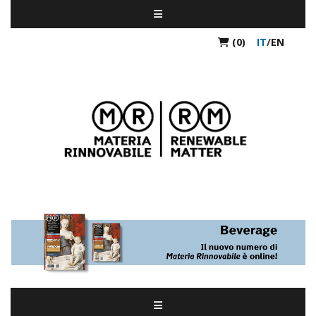
(0)
IT
/
EN