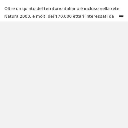
Oltre un quinto del territorio italiano è incluso nella rete
Natura 2000, e molti dei 170.000 ettari interessati da
servitù militari vi ricadono. Le oltre 300 aree di
addestramento del nostro paese sono concentrate
soprattutto nelle regioni di confine, in particolare in Friuli-
Venezia Giulia e in Sardegna, dove ha sede
il conflitto
più noto
, quello intorno al poligono di capo Teulada, che
si estende lungo 25 chilometri di costa riconosciute come
Zone di conservazione speciale.
La legge italiana prevede che le attività militari in queste
zone siano sottoposte alla Valutazione di incidenza
ambientale (VINCA) e a precisi accordi disciplinari.
Spesso, però, l'esercito ha operato per decenni senza
valutazioni, come a Capo Teulada, a Torre Veneri in
Puglia e, nel febbraio di quest'anno, alle Glare del Piave in