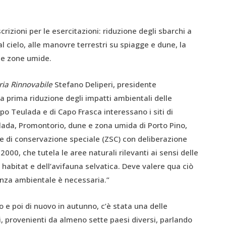
rizioni per le esercitazioni: riduzione degli sbarchi a
 cielo, alle manovre terrestri su spiagge e dune, la
lle zone umide.
ia Rinnovabile
Stefano Deliperi, presidente
a prima riduzione degli impatti ambientali delle
Capo Teulada e di Capo Frasca interessano i siti di
lada,
Promontorio, dune e zona umida di Porto Pino,
zone di conservazione speciale (ZSC) con deliberazione
000, che tutela le aree naturali rilevanti ai sensi delle
habitat e dell’avifauna selvatica. Deve valere qua ciò
denza ambientale è necessaria.”
o e poi di nuovo in autunno, c’è stata una delle
i, provenienti da almeno sette paesi diversi, parlando