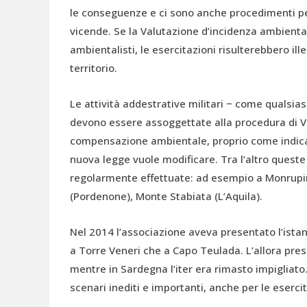
le conseguenze e ci sono anche procedimenti p
vicende. Se la Valutazione d’incidenza ambienta
ambientalisti, le esercitazioni risulterebbero ill
territorio.
Le attività addestrative militari − come qualsiasi
devono essere assoggettate alla procedura di VI
compensazione ambientale, proprio come indicat
nuova legge vuole modificare. Tra l’altro queste 
regolarmente effettuate: ad esempio a Monrupin
(Pordenone), Monte Stabiata (L’Aquila).
Nel 2014 l’associazione aveva presentato l’ista
a Torre Veneri che a Capo Teulada. L’allora pre
mentre in Sardegna l’iter era rimasto impigliato.
scenari inediti e importanti, anche per le esercit