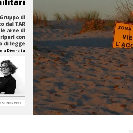
ilitari
 Gruppo di
to dal TAR
le aree di
 ripari con
o di legge
nia Divertito
MAR 2025 19:00