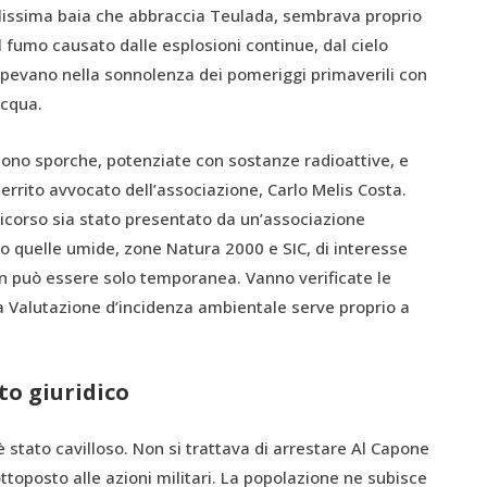
ellissima baia che abbraccia Teulada, sembrava proprio
l fumo causato dalle esplosioni continue, dal cielo
ompevano nella sonnolenza dei pomeriggi primaverili con
acqua.
sono sporche, potenziate con sostanze radioattive, e
guerrito avvocato dell’associazione, Carlo Melis Costa.
icorso sia stato presentato da un’associazione
no quelle umide, zone Natura 2000 e SIC, di interesse
 può essere solo temporanea. Vanno verificate le
 Valutazione d’incidenza ambientale serve proprio a
to giuridico
 è stato cavilloso. Non si trattava di arrestare Al Capone
ottoposto alle azioni militari. La popolazione ne subisce