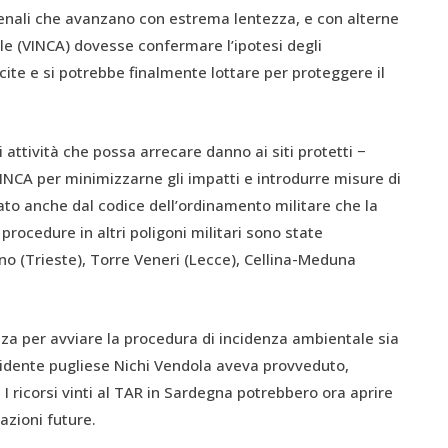
enali che avanzano con estrema lentezza, e con alterne
le (VINCA) dovesse confermare l’ipotesi degli
ecite e si potrebbe finalmente lottare per proteggere il
 attività che possa arrecare danno ai siti protetti −
NCA per minimizzarne gli impatti e introdurre misure di
o anche dal codice dell’ordinamento militare che la
procedure in altri poligoni militari sono state
o (Trieste), Torre Veneri (Lecce), Cellina-Meduna
nza per avviare la procedura di incidenza ambientale sia
sidente pugliese Nichi Vendola aveva provveduto,
 I ricorsi vinti al TAR in Sardegna potrebbero ora aprire
azioni future.