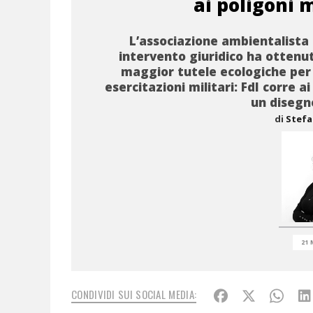
ai poligoni m
L’associazione ambientalista
intervento giuridico ha ottenu
maggior tutele ecologiche per 
esercitazioni militari: FdI corre ai
un disegn
di
Stefa
21 
CONDIVIDI SUI SOCIAL MEDIA: