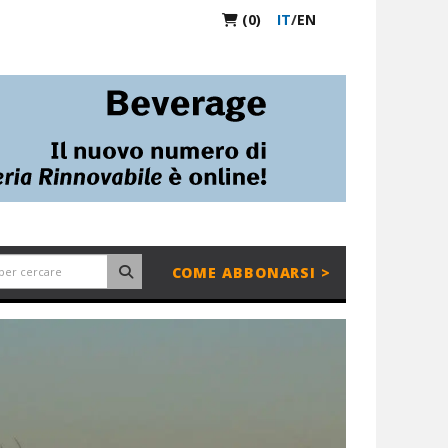
(0)
IT
/
EN
COME ABBONARSI >