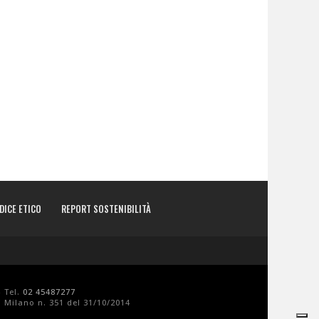
DICE ETICO
REPORT SOSTENIBILITÀ
- Tel.
02 45487277
 Milano n. 351 del 31/10/2014