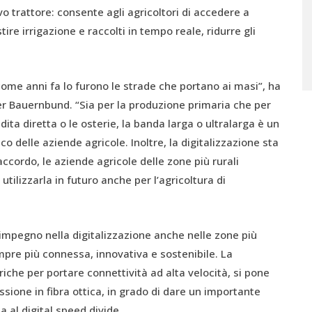
vo trattore: consente agli agricoltori di accedere a
ire irrigazione e raccolti in tempo reale, ridurre gli
 come anni fa lo furono le strade che portano ai masi”, ha
er Bauernbund. “Sia per la produzione primaria che per
dita diretta o le osterie, la banda larga o ultralarga è un
 delle aziende agricole. Inoltre, la digitalizzazione sta
cordo, le aziende agricole delle zone più rurali
tilizzarla in futuro anche per l’agricoltura di
 impegno nella digitalizzazione anche nelle zone più
mpre più connessa, innovativa e sostenibile. La
iche per portare connettività ad alta velocità, si pone
ione in fibra ottica, in grado di dare un importante
ia al digital speed divide.