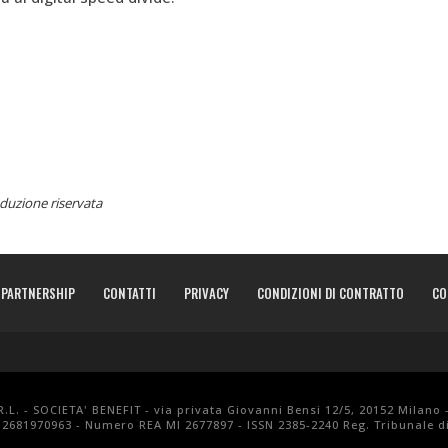
duzione riservata
PARTNERSHIP
CONTATTI
PRIVACY
CONDIZIONI DI CONTRATTO
CO
.L. - SOCIETA' BENEFIT - via privata Giovanni Bensi 12/5, 20152 Milano 
 12681970963 - Numero REA MI 2677897 - ISSN 2385-2240 Reg. Tribunale di