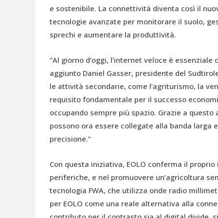
e sostenibile. La connettività diventa così il nuo
tecnologie avanzate per monitorare il suolo, gest
sprechi e aumentare la produttività.
“Al giorno d’oggi, l’internet veloce è essenziale
aggiunto Daniel Gasser, presidente del Sudtirol
le attività secondarie, come l‘agriturismo, la ven
requisito fondamentale per il successo economico
occupando sempre più spazio. Grazie a questo ac
possono ora essere collegate alla banda larga e u
precisione.”
Con questa iniziativa, EOLO conferma il proprio
periferiche, e nel promuovere un’agricoltura se
tecnologia FWA, che utilizza onde radio millimetr
per EOLO come una reale alternativa alla conness
contributo per il contrasto sia al digital divide, s