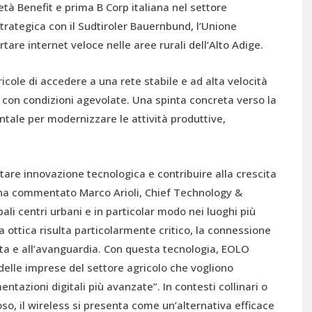
ietà Benefit e prima B Corp italiana nel settore
trategica con il Sudtiroler Bauernbund, l’Unione
ortare internet veloce nelle aree rurali dell’Alto Adige.
cole di accedere a una rete stabile e ad alta velocità
 con condizioni agevolate. Una spinta concreta verso la
ntale per modernizzare le attività produttive,
rtare innovazione tecnologica e contribuire alla crescita
”, ha commentato Marco Arioli, Chief Technology &
pali centri urbani e in particolar modo nei luoghi più
ra ottica risulta particolarmente critico, la connessione
a e all’avanguardia. Con questa tecnologia, EOLO
 delle imprese del settore agricolo che vogliono
ntazioni digitali più avanzate”. In contesti collinari o
oso, il wireless si presenta come un’alternativa efficace