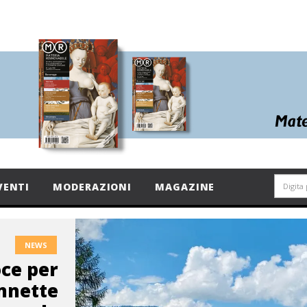
VENTI
MODERAZIONI
MAGAZINE
NEWS
oce per
onnette