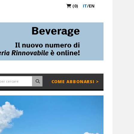
(0)
IT
/
EN
COME ABBONARSI >