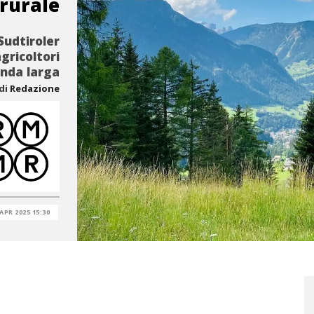
 rurale
Sudtiroler
gricoltori
anda larga
di
Redazione
 APR 2025 15:30