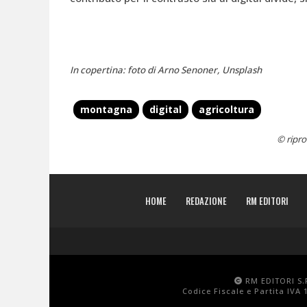
In copertina: foto di Arno Senoner, Unsplash
montagna
digital
agricoltura
© ripro
HOME
REDAZIONE
RM EDITORI
RM EDITORI S.R
Codice Fiscale e Partita IVA