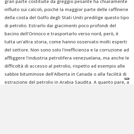
gran parte costituite da greggio pesante ha chiaramente
influito sui calcoli, poiché la maggior parte delle raffinerie
della costa del Golfo degli Stati Uniti predilige questo tipo
di petrolio. Estrarlo dai giacimenti poco profondi del
bacino dell'Orinoco e trasportarlo verso nord, però, è
tutta un'altra storia, come hanno osservato molti esperti
del settore. Non sono solo l'inefficienza e la corruzione ad
affliggere l'industria petrolifera venezuelana, ma anche le
difficoltà di accesso al petrolio, rispetto ad esempio alle
sabbie bituminose dell'Alberta in Canada o alla facilità di
estrazione del petrolio in Arabia Saudita. A quanto pare, a
questi inconvenienti è stata prestata poca attenzione.
Quando si tratta di Trump, i fatti non devono mai
ostacolare una storia interessante.
A margine del tentativo di fornire una copertura storica
alle ossessioni territoriali di Trump rifacendosi alla