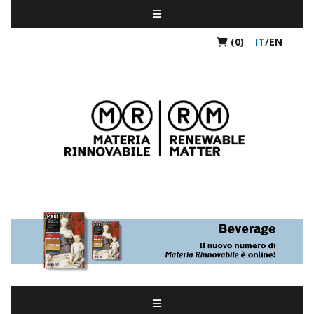
(0)
IT
/
EN