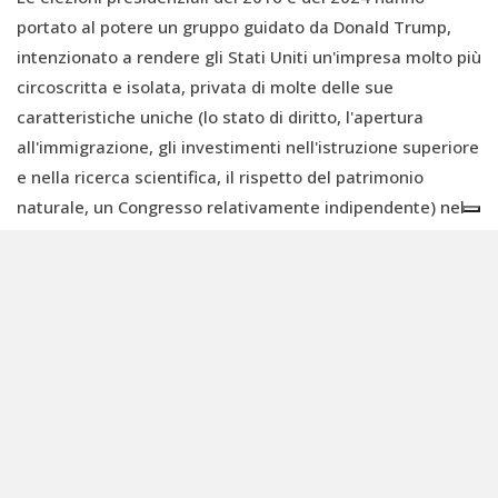
portato al potere un gruppo guidato da Donald Trump,
intenzionato a rendere gli Stati Uniti un'impresa molto più
circoscritta e isolata, privata di molte delle sue
caratteristiche uniche (lo stato di diritto, l'apertura
all'immigrazione, gli investimenti nell'istruzione superiore
e nella ricerca scientifica, il rispetto del patrimonio
naturale, un Congresso relativamente indipendente) nel
tentativo di “rendere di nuovo grande l'America”, con cui
intendono tornare a una sorta di età dell'oro che è una
combinazione delle esperienze idealizzate degli anni
Novanta dell'Ottocento (economia protezionista) e degli
anni Cinquanta (alto consumo di massa).
Al contempo, ovviamente, Trump e la sua famiglia sono
impegnati a investire e acquisire beni in tutto il mondo
senza che i suoi sostenitori mettano troppo in