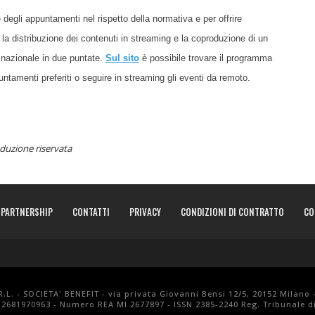
e degli appuntamenti nel rispetto della normativa e per offrire
 distribuzione dei contenuti in streaming e la coproduzione di un
 nazionale in due puntate.
Sul sito
è possibile trovare il programma
puntamenti preferiti o seguire in streaming gli eventi da remoto.
duzione riservata
PARTNERSHIP
CONTATTI
PRIVACY
CONDIZIONI DI CONTRATTO
CO
.L. - SOCIETA' BENEFIT - via privata Giovanni Bensi 12/5, 20152 Milano 
 12681970963 - Numero REA MI 2677897 - ISSN 2385-2240 Reg. Tribunale di