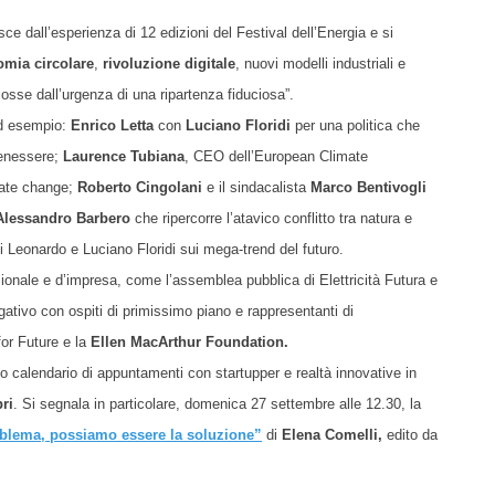
sce dall’esperienza di 12 edizioni del Festival dell’Energia e si
mia circolare
,
rivoluzione digitale
, nuovi modelli industriali e
osse dall’urgenza di una ripartenza fiduciosa”.
ad esempio:
Enrico Letta
con
Luciano Floridi
per una politica che
benessere;
Laurence Tubiana
, CEO dell’European Climate
imate change;
Roberto Cingolani
e il sindacalista
Marco Bentivogli
lessandro Barbero
che ripercorre l’atavico conflitto tra natura e
 Leonardo e Luciano Floridi sui mega-trend del futuro.
ionale e d’impresa, come l’assemblea pubblica di Elettricità Futura e
ulgativo con ospiti di primissimo piano e rappresentanti di
for Future e la
Ellen MacArthur Foundation.
co calendario di appuntamenti con startupper e realtà innovative in
bri
.
Si segnala in particolare, domenica 27 settembre alle 12.30, la
roblema, possiamo essere la soluzione
”
di
Elena Comelli,
edito da