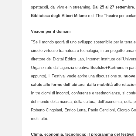
spettacoli, dal vivo e in stre
a
ming.
Dal 25 al 27 settembre
Biblioteca degli Alberi Milano
e di
The Theatre
per parlare
Visioni per il domani
“
Se il mondo godrà di uno sviluppo sostenibile per la terra e
circolo virtuoso tra natura e tecnologia, in un progetto uman
direttore del Digital Ethics Lab, Internet Institute dell'Univer
O
rganizzato dall’agenzia creativa
Beulcke+Partners
in par
appunto), il Festival vuole aprire una discussione su
nuove 
salute alle forme dell’abitare, dalla mobilità alle relazion
In tre giorni di incontri, conferenze e testimonianze, si conf
del mondo della ricerca, della cultura, dell’economia, della
Roberto Cingolani, Enrico Letta, Paolo Gentiloni, Giorgio 
molti altri.
Clima, economia, tecnologia: il programma del festival