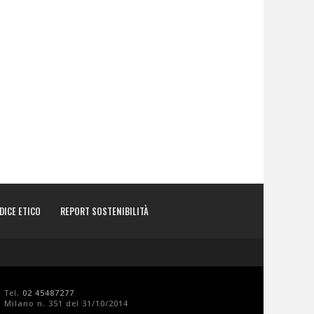
DICE ETICO
REPORT SOSTENIBILITÀ
- Tel.
02 45487277
 Milano n. 351 del 31/10/2014