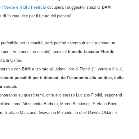
,
i
l
Verde e il Blu Festival
occuperà i suggestivi spazi di
BAM
 di “buone idee per il futuro del pianeta”.
 preferibile per l’umanità, sarà perché saremo riusciti a creare un
o per il Ventunesimo secolo”, scrive il
filosofo Luciano Floridi,
sità di Oxford.
tnership con
BAM
e ispirato all’ultimo libro di Floridi (“Il verde e il blu”,
visioni possibili per il domani: dall’economia alla politica, dalla
i sociali.
ronteranno su questi temi, oltre allo stesso Luciano Floridi, esponenti
 politica come Alessandro Barbero, Marco Bentivogli, Stefano Boeri,
Gori, Stefano Mancuso, Giovanna Melandri, lo chef Davide Oldani e