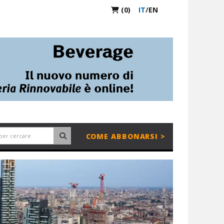
(0)
IT
/
EN
COME ABBONARSI >