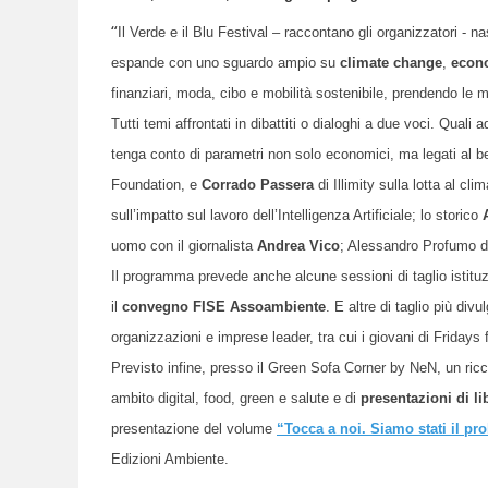
“
Il Verde e il Blu Festival – raccontano gli organizzatori - na
espande con uno sguardo ampio su
climate change
,
econo
finanziari, moda, cibo e mobilità sostenibile, prendendo le m
Tutti temi affrontati in dibattiti o dialoghi a due voci. Q
uali 
tenga conto di parametri non solo economici, ma legati al 
Foundation, e
Corrado Passera
di Illimity sulla lotta al cl
sull’impatto sul lavoro dell’Intelligenza Artificiale; lo storico
A
uomo con il giornalista
Andrea Vico
; Alessandro Profumo di
Il programma prevede anche alcune sessioni di taglio istituz
il
convegno FISE Assoambiente
.
E
altre di taglio più div
organizzazioni e imprese leader, tra cui i giovani di Fridays 
Previsto infine, presso il Green Sofa Corner by NeN,
un ric
ambito digital, food, green e salute
e
di
presentazioni di li
presentazione del volume
“Tocca a noi. Siamo stati il p
Edizioni Ambiente.