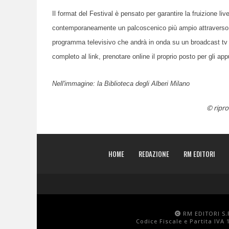
Il format del Festival è pensato per garantire la fruizione liv
contemporaneamente un palcoscenico più ampio attraverso la
programma televisivo che andrà
in onda
su un broadcast tv
completo al link, prenotare online il proprio posto per gli ap
Nell'immagine: la Biblioteca degli Alberi Milano
© ripro
HOME
REDAZIONE
RM EDITORI
RM EDITORI S.R
Codice Fiscale e Partita IVA