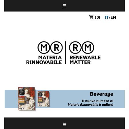
(0)
IT
/
EN