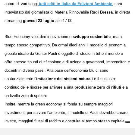
autore di vari saggi
tutti editi in Italia da Edizioni Ambiente
, sarà
intervistato dal giornalista di Materia Rinnovabile
Rudi Bressa
, in diretta
streaming
giovedì 23 luglio
alle 17.00.
Blue Economy vuol dire innovazione e
sviluppo sostenibile
, ma al
tempo stesso competitivo. Da ormai dieci anni il modello di economia
globale ideato da Gunter Pauli è oggetto di studio in tutto il mondo e
offre spesso spunti di riflessione e di azione a governanti, imprenditori e
docenti in diversi paesi. Alla base dell’economia blu ci sono
sostanzialmente l’
imitazione dei sistemi naturali
e il riutilizzo
continuo delle risorse per arrivare a una
produzione zero di rifiuti
e a
un livello zero di sprechi.
Inoltre, mentre la green economy si fonda su sempre maggiori
investimenti per salvare l’ambiente,
il modello
di Pauli
dovrebbe
creare,
invece, maggiori flussi di reddito e costruire al tempo stesso capitale
sociale pur con minore impiego di capitali.