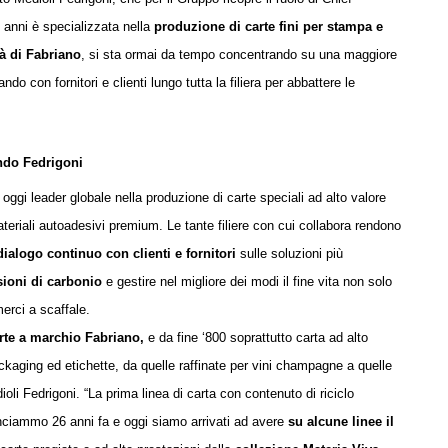
 anni è specializzata nella
produzione di
carte fini per stampa e
tà di Fabriano
,
si sta ormai da tempo concentrando
su una maggiore
ando con fornitori e clienti lungo tutta la filiera per abbattere le
ondo Fedrigoni
è oggi leader
globale nella produzione di carte speciali ad alto valore
ateriali autoadesivi premium. Le tante filiere con cui collabora rendono
dialogo continuo con clienti e fornitori
sulle soluzioni più
sioni di carbonio
e gestire nel migliore dei modi il fine vita non solo
erci a scaffale.
arte a marchio Fabriano,
e da fine ‘800 soprattutto carta ad alto
ackaging e
d
etichette, da quelle raffinate per vini champagne a quelle
ioli Fedrigon
i
. “La prima linea di carta con contenuto di riciclo
nciammo 26 anni fa e oggi siamo arrivati ad avere
su alcune linee il