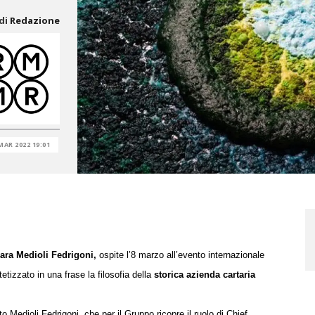
di
Redazione
MAR 2022 19:01
ara Medioli Fedrigoni,
ospite l’8 marzo
all’evento internazionale
tetizzato in una frase
la filosofia della
storica azienda cartaria
o Medioli Fedrigoni, che per il Gruppo ricopre il ruolo di Chief