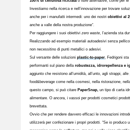
100% di cellulosa riciclata
o fibre alternative, come per le
Investiamo nella ricerca e nell’innovazione per trovare solu
anche per i manufatti intermedi: uno dei nostri
obiettivi al
anche a valle della nostra produzione”.
Per raggiungere i suoi obiettivi
zero waste
, l’azienda sta d
Realizzando ad esempio
materiali autoadesivi senza pellic
non necessitino di punti metallici o adesivi.
Sul versante delle soluzioni
plastic-to-paper
,
Fedrigoni sta 
performanti sul piano della
robustezza, idrorepellenza e i
aggiunto che resistono all’umidità, all’unto, agli strappi, alle
food&beverage come nella cosmesi, nella ristorazione, nella
questo campo, si può citare
PaperSnap,
un tipo di carta id
alimentare.
O ancora, i vassoi per prodotti cosmetici prodott
brevettata.
Ovvio che per rendere davvero efficaci le innovazioni introdo
utilizzerà per confezionare i propri prodotti. “S
e io produco u