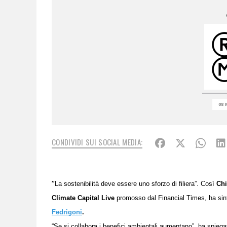
08 
CONDIVIDI SUI SOCIAL MEDIA:
“
La sostenibilità deve essere uno sforzo di filiera”. Così
Chi
Climate Capital Live
promosso dal Financial Times,
ha sin
Fedrigoni
.
“Se si collabora i benefici ambientali aumentano”, ha spiegat