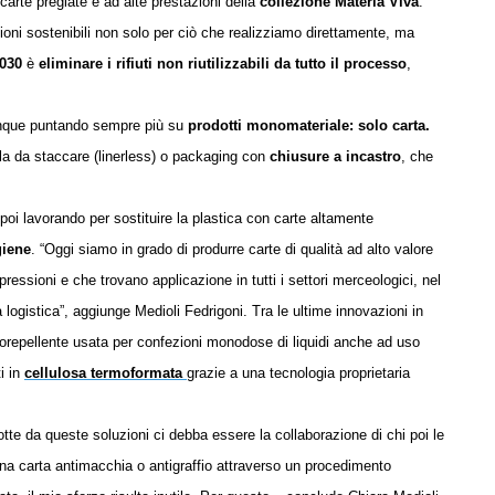
 carte pregiate e ad alte prestazioni della
collezione Materia Viva
.
zioni sostenibili non solo per ciò che realizziamo direttamente, ma
 2030
è
eliminare i rifiuti non riutilizzabili da tutto il processo
,
unque puntando sempre più su
prodotti monomateriale: solo carta.
ola da staccare (linerless) o packaging con
chiusure a incastro
, che
poi lavorando per sostituire la plastica con carte altamente
giene
.
“Oggi siamo in grado di produrre carte di qualità ad alto valore
 pressioni e che trovano applicazione in tutti i settori merceologici, nel
 logistica”,
aggiunge
Medioli Fedrigoni.
Tra le ultime innovazioni in
rorepellente
usata per confezioni monodose di liquidi anche ad uso
i in
cellulosa termoformata
grazie a una tecnologia proprietaria
tte da queste soluzioni ci debba essere la collaborazione di chi poi le
na carta antimacchia o antigraffio attraverso un procedimento