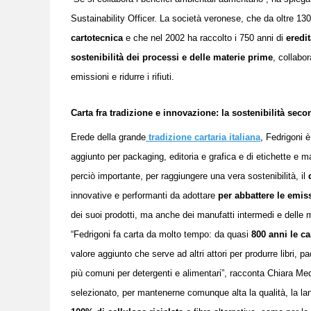
Sustainability Officer. La società veronese,
che da oltre 130
cartotecnica
e che nel 2002 ha raccolto i 750 anni di
eredi
sostenibilità dei processi e delle materie prime
, collabor
emissioni e ridurre i rifiuti.
Carta fra tradizione e innovazione: la sostenibilità sec
Erede della grande
tradizione cartaria italiana
, Fedrigoni 
aggiunto per packaging, editoria e grafica e di etichette e m
perciò importante, per raggiungere una vera sostenibilità, il
innovative e performanti da adottare
per abbattere le emis
dei suoi prodotti, ma anche dei manufatti intermedi e delle m
“Fedrigoni fa carta da molto tempo: da quasi
800 anni le c
valore aggiunto che serve ad altri attori per produrre libri, p
più comuni per detergenti e alimentari
”, racconta
Chiara Med
selezionato, per mantenerne comunque alta la qualità, la la