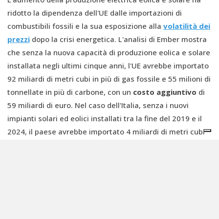
ridotto la dipendenza dell'UE dalle importazioni di
combustibili fossili e la sua esposizione alla
volatilità dei
prezzi
dopo la crisi energetica. L'analisi di Ember mostra
che senza la nuova capacità di produzione eolica e solare
installata negli ultimi cinque anni, l'UE avrebbe importato
92 miliardi di metri cubi in più di gas fossile e 55 milioni di
tonnellate in più di carbone, con un
costo aggiuntivo
di
59 miliardi di euro. Nel caso dell'Italia, senza i nuovi
impianti solari ed eolici installati tra la fine del 2019 e il
2024, il paese avrebbe importato 4 miliardi di metri cubi
in più di gas fossile e 5 milioni di tonnellate in più di
carbone, per un costo aggiuntivo di 3,3 miliardi di euro.
“I combustibili fossili stanno mollando la loro presa
sull'energia dell'UE”, ha detto Chris Rosslowe, analista
senior e primo autore del rapporto. All'inizio del Green