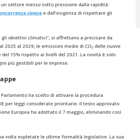
n un settore messo sotto pressione dalla rapidità
oncorrenza cinese
e dall’esigenza di rispettare gli
li obiettivi climatici”, si affrettano a precisare da
: dal 2025 al 2029, le emissioni medie di CO₂ delle nuove
del 15% rispetto ai livelli del 2021. La novità è solo
ni più gestibili per le imprese.
tappe
l Parlamento ha scelto di attivare la procedura
 per leggi considerate prioritarie. Il testo approvato
Unione Europea ha adottato il 7 maggio, eliminando così
a volta espletate le ultime formalità legislative. La sua