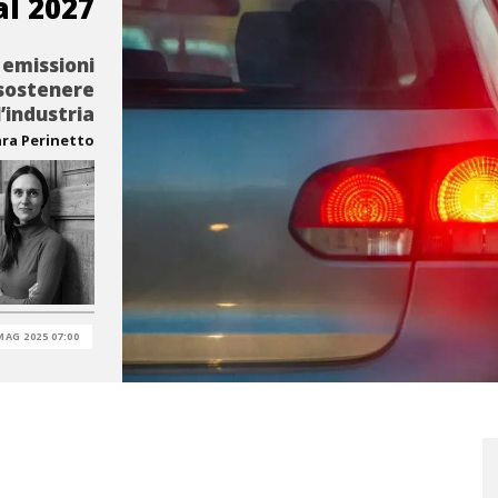
al 2027
 emissioni
 sostenere
l’industria
ara Perinetto
MAG 2025 07:00