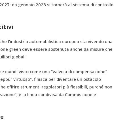
-2027: da gennaio 2028 si tornerà al sistema di controllo
itivi
e che l’industria automobilistica europea sta vivendo una
izione green deve essere sostenuta anche da misure che
libri globali.
iene quindi visto come una “valvola di compensazione”
eppur virtuoso”, finisca per diventare un ostacolo
e offrire strumenti regolatori più flessibili, purché non
azione”, è la linea condivisa da Commissione e
ne