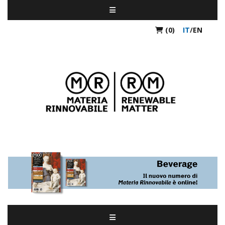
(0)
IT
/
EN