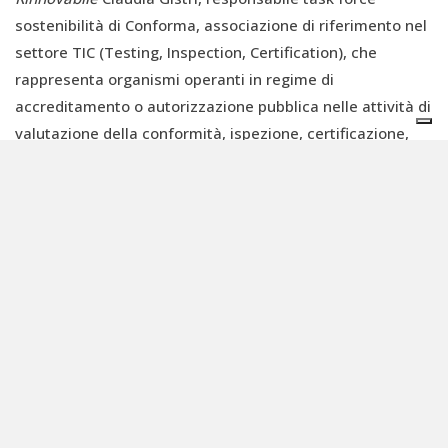
sostenibilità di Conforma, associazione di riferimento nel
settore TIC (Testing, Inspection, Certification), che
rappresenta organismi operanti in regime di
accreditamento o autorizzazione pubblica nelle attività di
valutazione della conformità, ispezione, certificazione,
prova e taratura.
“Il verificatore richiederà di valutare la comunicazione
delle emissioni predisposta dal gestore (cioè
dall’impresa): questa comunicazione dovrà essere
predisposta a seguito dell’applicazione di un piano di
monitoraggio che il gestore dovrà avere predisposto
utilizzando i metodi indicati nel Regolamento di
esecuzione (UE) 2025/2547, che potranno essere basati
su calcoli o misure. Le emissioni verificate, espresse per
unità funzionale, comprenderanno le emissioni dirette, di