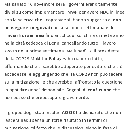
Ma sabato 16 novembre sera i governi erano talmente
divisi su come implementare l’MWP per avere NDC in linea
con la scienza che i copresidenti hanno suggerito di
non
proseguire i negoziati
nella seconda settimana e di
rinviarli di sei mesi
fino ai colloqui sul clima di metà anno
nella città tedesca di Bonn, cancellando tutto il lavoro
svolto nella prima settimana. Ma lunedì 18 il presidente
della COP29 Mukhtar Babayev ha riaperto tutto,
affermando che si sarebbe adoperato per evitare che ciò
accadesse, e aggiungendo che "la COP29 non può tacere
sulla mitigazione" e che avrebbe "affrontato la questione
in ogni direzione" disponibile. Segnali di
confusione
che
non posso che preoccupare gravemente.
Il gruppo degli stati insulari
AOSIS
ha dichiarato che non
lascerà Baku senza un forte risultato in termini di
mitigazione. “Il fatto che le discussioni siano in fase di