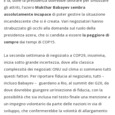
E là, dove la presidenza dovrebbe lavorare per smussare
gli attriti, l’azero
Mukthar Babayev sembra
assolutamente incapace
di poter gestire la situazione
incandescente che si è creata. Vari negoziatori hanno
strabuzzato gli occhi alla domanda sul ruolo della
presidenza azera, che si candida a essere
la peggiore di
sempre
dai tempi di COP15.
La seconda settimana di negoziato a COP29, insomma,
inizia sotto grande incertezza, dove alla classica
complessità dei negoziati ONU sul clima si sommano tutti
questi fattori. Per riportare fiducia al negoziato, tutti –
incluso Babayev – guardano a Rio, al summit dei G20, da
dove dovrebbe giungere un’iniezione di fiducia, con la
possibilità che sia inclusa nel testo finale una menzione a
un impegno volontario da parte delle nazioni in via di
sviluppo, che confermerebbe la volontà di allargamento