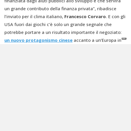
finanziata dagli aiuti pubblici allo sviluppo e che servirà
un grande contributo della finanza privata”, ribadisce
l’inviato per il clima italiano,
Francesco Corvaro
. E con gli
USA fuori dai giochi c’è solo un grande segnale che
potrebbe portare a un risultato importante il negoziato:
un nuovo protagonismo cinese
accanto a un’Europa in
grado di trovare il suo standing nei negoziati. Una
direzione possibile, introdotta dal
primo annuncio
assoluto di Pechino
. È la prima volta che la Cina fornisce
una valutazione concreta del proprio contributo ai
finanziamenti per il clima nell'ambito della cooperazione
del Sud Globale, presentando i suoi
24,5 miliardi di
dollari di aiuti di stato
per la decarbonizzazione in paesi
in via di sviluppo.
L’Europa, dal canto suo, ammette di essere indietro con il
reperimento delle risorse e di non avere la forza di