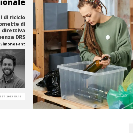
ionale
 di riciclo
romette di
 direttiva
 senza DRS
Simone Fant
 SET 2023 15:16