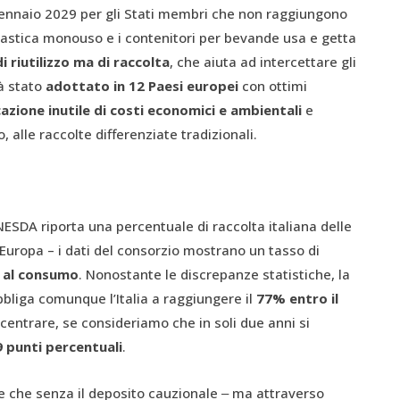
ennaio 2029 per gli Stati membri che non raggiungono
 plastica monouso e i contenitori per bevande usa e getta
i riutilizzo ma di raccolta
, che aiuta ad intercettare gli
à stato
adottato in 12 Paesi europei
con ottimi
cazione inutile di costi economici e ambientali
e
, alle raccolte differenziate tradizionali.
ESDA riporta una percentuale di raccolta italiana delle
 Europa – i dati del consorzio mostrano un tasso di
 al consumo
. Nonostante le discrepanze statistiche, la
bliga comunque l’Italia a raggiungere il
77% entro il
 centrare, se consideriamo che in soli due anni si
9 punti percentuali
.
te che senza il deposito cauzionale ‒ ma attraverso