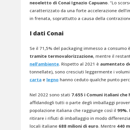
neoeletto di Conai Ignazio Capuano
. “Lo scor
caratterizzato da una forte accelerazione dell’i
in frenata, soprattutto a causa della contrazion
I dati Conai
Se il 71,5% del packaging immesso a consumo è s
tramite termovalorizzazione
, mentre il resta
nell’ambiente
. Rispetto al 2021 è
aumentato del 
tonnellate), sono cresciuti leggermente i volumi 
carta
e
legno
hanno ceduto qualche punto perce
Nel 2022 sono stati
7.655 i Comuni italiani che
affidandogli tutti o parte degli imballaggi prove
popolazione italiana che raggiunge così il
99%.
ritirare i rifiuti di imballaggio in modo differen
locali italiane
688 milioni di euro
. Mentre
440 mi