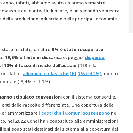
so anno, infatti, abbiamo avuto un primo semestre
mmesso e delle attività di riciclo, e un secondo semestre
e della produzione industriale nelle principali economie.”
tato riciclato, un altro
9% è stato recuperato
nte
19,5% è finito in discarica
o, peggio,
disperso
10% il tasso di riciclo dell’acciaio
(418mila
riciclati di
alluminio e plastiche (+1,7% e +1%)
, mentre
ntuale (-3,4% e -1,1%).
 hanno stipulato convenzioni
con il sistema consortile,
nienti dalle raccolte differenziate. Una copertura della
Per ammortizzare i
costi che i Comuni sostengono
nel
ziato, nel 2022 Conai ha riconosciuto alle amministrazioni
lioni
sono stati destinati dal sistema alla copertura dei