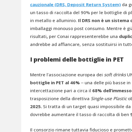
cauzionale (DRS, Deposit Return System)
da g
un tasso di raccolta del 90% per le bottiglie di
in metallo e alluminio.
Il DRS non è un sistema d
imballaggi monouso post consumo. Mentre è gi
risultati
,
per Conai rappresenterebbe una
dupli
andrebbe ad affiancare, senza sostituirsi in tutto
I problemi delle bottiglie in PET
Mentre l’associazione europea dei
soft drinks
UN
bottiglie in PET al 46%
‒ una delle più basse in
intercettazione pari a circa il
68% dell’immesso
trasposizione della direttiva
Single-use Plastic
ob
2025.
Si tratta di un target quasi impossibile da
dovrebbe aumentare il tasso di raccolta di ben
Il consorzio rimane tuttavia fiducioso e promet