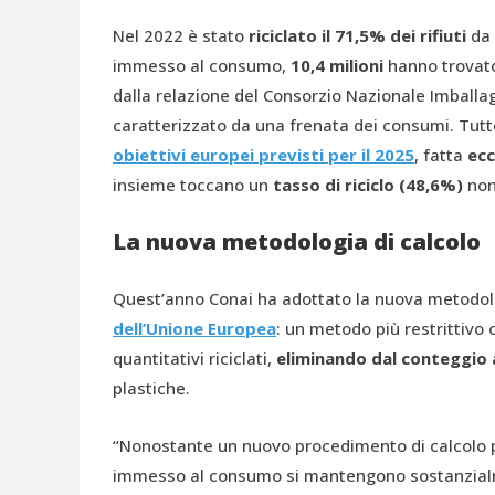
Nel 2022 è stato
riciclato il 71,5% dei rifiuti
da 
immesso al consumo,
10,4 milioni
hanno trovato
dalla relazione del Consorzio Nazionale Imballa
caratterizzato da una frenata dei consumi. Tutte 
obiettivi europei previsti per il 2025
, fatta
ecc
insieme toccano un
tasso di riciclo (48,6%)
non 
La nuova metodologia di calcolo
Quest’anno Conai ha adottato la nuova metodolo
dell’Unione Europea
: un metodo più restrittivo 
quantitativi riciclati,
eliminando dal conteggio al
plastiche.
“Nonostante un nuovo procedimento di calcolo più
immesso al consumo si mantengono sostanzialmen