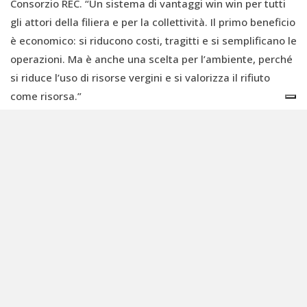
Consorzio REC. “Un sistema di vantaggi win win per tutti
gli attori della filiera e per la collettività. Il primo beneficio
è economico: si riducono costi, tragitti e si semplificano le
operazioni. Ma è anche una scelta per l’ambiente, perché
si riduce l’uso di risorse vergini e si valorizza il rifiuto
come risorsa.”
Valore economico, sociale e ambientale
Secondo l’ultimo rapporto ISPRA sui rifiuti speciali, nel
2022 il 53% dei rifiuti industriali in Italia derivava dal
settore delle costruzioni, pari a 80,3 milioni di tonnellate.
Un dato che conferma l’urgenza di soluzioni efficaci.
“La nuova piattaforma permette di costruire progetti di
economia circolare riuscendo concretamente a ‘chiudere
il cerchio’”, conclude Colucci. I produttori possono così