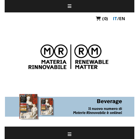
(0)
IT
/
EN