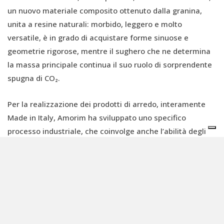
un nuovo materiale composito ottenuto dalla granina,
unita a resine naturali: morbido, leggero e molto
versatile, è in grado di acquistare forme sinuose e
geometrie rigorose, mentre il sughero che ne determina
la massa principale continua il suo ruolo di sorprendente
spugna di CO₂.
Per la realizzazione dei prodotti di arredo, interamente
Made in Italy, Amorim ha sviluppato uno specifico
processo industriale, che coinvolge anche l’abilità degli
artigiani: dopo che il CORE in stato liquido viene colato
all’interno di appositi stampi, l’oggetto rimane circa un
mese all’interno degli stessi prima di esserne estratto e
accuratamente rifinito a mano per conferirgli la specifica
ruvidità e opacità.