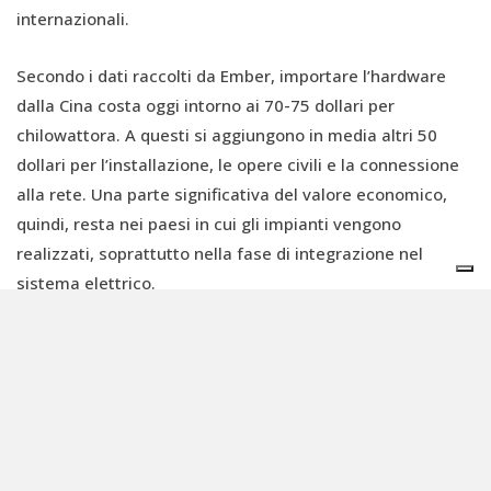
internazionali.
Secondo i dati raccolti da Ember, importare l’hardware
dalla Cina costa oggi intorno ai 70-75 dollari per
chilowattora. A questi si aggiungono in media altri 50
dollari per l’installazione, le opere civili e la connessione
alla rete. Una parte significativa del valore economico,
quindi, resta nei paesi in cui gli impianti vengono
realizzati, soprattutto nella fase di integrazione nel
sistema elettrico.
Rangelova riassume così questo passaggio: “La capacità
produttiva in Cina è oggi molto superiore alla domanda
interna e questo sta avendo un impatto diretto sui prezzi
delle batterie a livello globale. L’eccesso di offerta si
riflette in modo evidente sui mercati internazionali”. La
domanda aperta, sul piano politico, è come conciliare