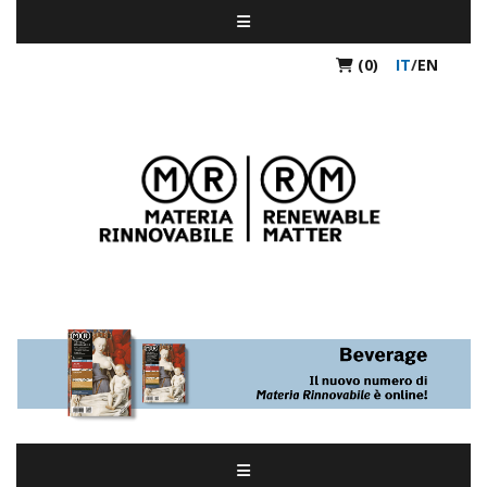
(0)
IT
/
EN