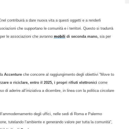
nel contribuirà a dare nuova vita a questi oggetti e a renderli
ociazioni che supportano le comunità e i territori. Questo si tradurrà
 per le associazioni che avranno
mobili
di seconda mano,
sia per
 da
Accenture
che concorre al raggiungimento degli obiettivi “Move to
izzare o riciclare, entro il 2025, i propri rifiuti elettronici
come
 di aderire all’iniziativa a dicembre, in linea con la politica circolare
 all’ammodernamento de
gli
uffici, nelle sedi di Roma e Palermo
ione, tutelando l’ambiente e generando valore per tutta la comunità”,