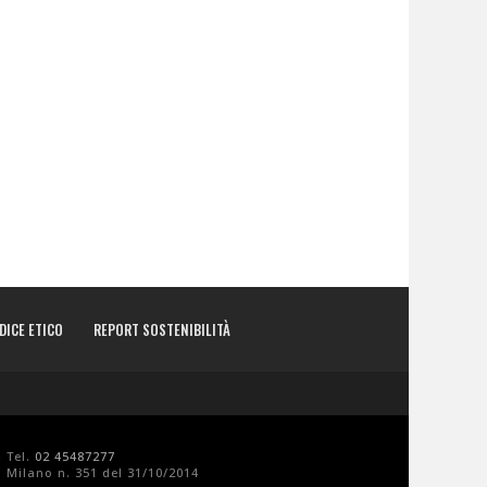
DICE ETICO
REPORT SOSTENIBILITÀ
- Tel.
02 45487277
 Milano n. 351 del 31/10/2014