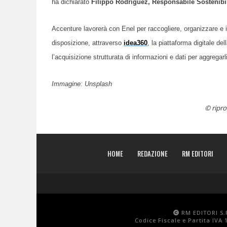
ha dichiarato
Filippo Rodriguez, Responsabile Sostenibili
Accenture lavorerà con Enel per raccogliere, organizzare e in
disposizione, attraverso
idea360
, la piattaforma digitale d
l’acquisizione strutturata di informazioni e dati per aggregarl
Immagine: Unsplash
© ripro
HOME
REDAZIONE
RM EDITORI
RM EDITORI S.R
Codice Fiscale e Partita IVA