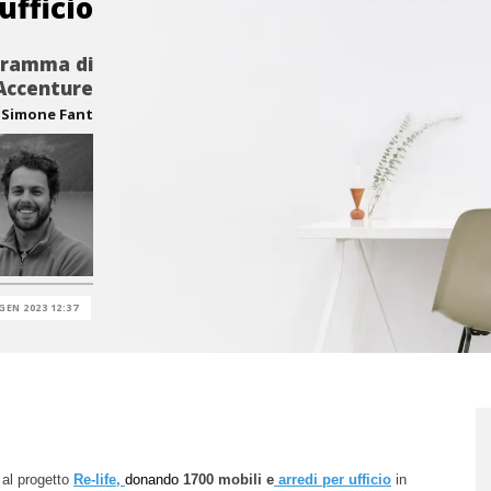
ufficio
ogramma di
 Accenture
Simone Fant
GEN 2023 12:37
al progetto
Re-life,
donando
1700 mobili e
arredi per ufficio
in