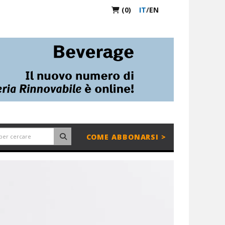
(0)
IT
/
EN
COME ABBONARSI >