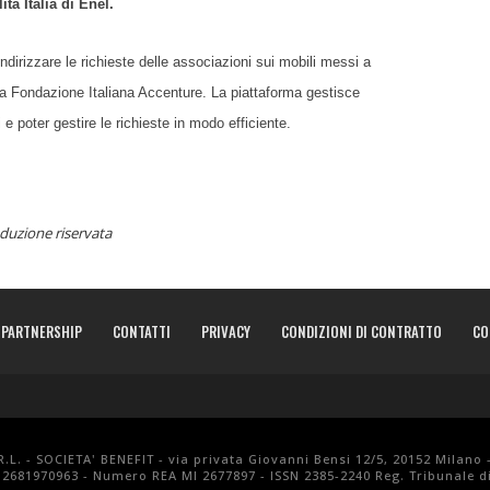
tà Italia di Enel.
dirizzare le richieste delle associazioni sui mobili messi a
ella Fondazione Italiana Accenture. La piattaforma gestisce
i e poter gestire le richieste in modo efficiente.
duzione riservata
PARTNERSHIP
CONTATTI
PRIVACY
CONDIZIONI DI CONTRATTO
CO
.L. - SOCIETA' BENEFIT - via privata Giovanni Bensi 12/5, 20152 Milano 
 12681970963 - Numero REA MI 2677897 - ISSN 2385-2240 Reg. Tribunale di