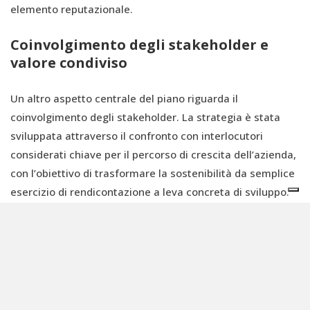
elemento reputazionale.
Coinvolgimento degli stakeholder e
valore condiviso
Un altro aspetto centrale del piano riguarda il
coinvolgimento degli stakeholder. La strategia è stata
sviluppata attraverso il confronto con interlocutori
considerati chiave per il percorso di crescita dell’azienda,
con l’obiettivo di trasformare la sostenibilità da semplice
esercizio di rendicontazione a leva concreta di sviluppo.
“In un momento storico in cui la sostenibilità sta
diventando un argomento divisivo, scegliamo non solo di
non arretrare, ma di alzare ulteriormente l’asticella del
dialogo con i nostri stakeholder”, ha spiegato Zornitza
Kratchmarova, ESG & Sustainability Director di Alkemy