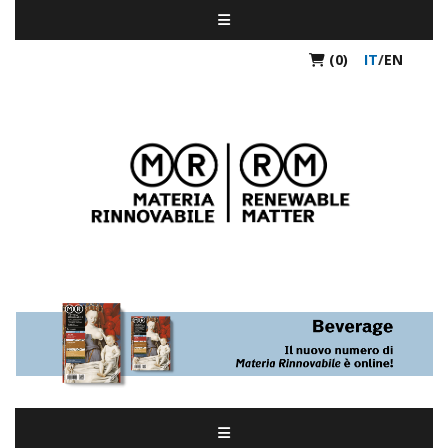
(0)
IT
/
EN