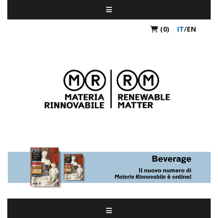
(0)
IT
/
EN