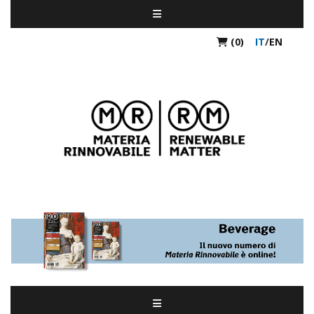
(0)
IT
/
EN