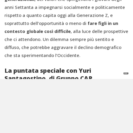
anni Settanta a impegnarsi socialmente e politicamente
rispetto a quanto capita oggi alla Generazione Z, e
soprattutto dell’opportunità o meno di
fare figli in un
contesto globale così difficile
, alla luce delle prospettive
che ci attendono. Un dilemma sempre più sentito e
diffuso, che potrebbe aggravare il declino demografico
che sta sperimentando l’Occidente.
La puntata speciale con Yuri
Santagostino, di Gruppo CAP
Tempi sbagliati
si conclude con
una puntata speciale
,
diversa da tutte le altre: per tirare le somme dell’intera
stagione e per ripercorrere le tante tematiche emerse,
Sofia si confronta con
Yuri Santagostino
, giovane adulto,
presidente di
Gruppo CAP
ma anche ex sindaco,