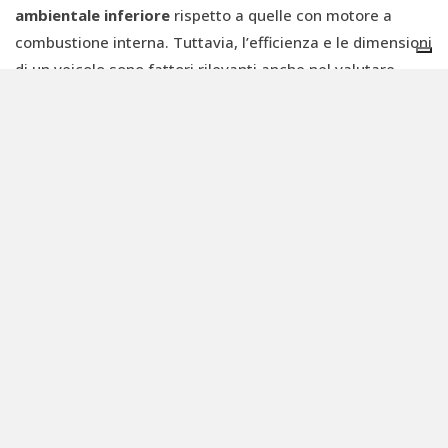
ambientale inferiore
rispetto a quelle con motore a
combustione interna. Tuttavia, l’efficienza e le dimensioni
di un veicolo sono fattori rilevanti anche nel valutare
l’impronta carbonica delle auto elettriche.
“Per ridurre l’inquinamento provocato dalle automobili
abbiamo bisogno di politiche che incentivino l’utilizzo di
veicoli elettrici ‒ ha scritto nel report
Peter Huether
,
analista senior di ricerca sui trasporti presso ACEEE ‒ ma
che allo stesso tempo incoraggino le case
automobilistiche a migliorare l’efficienza di tutti i tipi di
veicoli attraverso una
riduzione del peso
del veicolo.”
La situazione a Milano
Marco Mazzei
è consigliere Comunale di Milano e fa
parte del gruppo consiliare del Sindaco Beppe Sala. Da