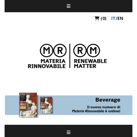
(0)
IT
/
EN