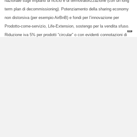
nazionale sugli impianti di riciclo e di termovalorizzazione (con un long
term plan di decommissioning). Potenziamento della sharing economy
non distorsiva (per esempio AirBnB) e fondi per l’innovazione per
Prodotto-come-servizio, Life-Extension, sostengo per la vendita sfuso.
Riduzione iva 5% per prodotti “circular” o con evidenti connotazioni di
circolarità.
5. Agenzia per l’Acqua
Per l’Italia questa deve essere una risorsa per i cittadini e per
l’agricoltura continuando ad investire nell’
ammodernamento della rete
idrica
, dei bacini, del sistema di dighe,
liberando i corsi fluviali
e
ampliando i bacini naturali degli alvei fluviali. Stop alla gestione privata
e aumento sostanziale delle concessioni regionali per chi usa
acqua
pubblica
per produrre beni privati di consumo. Per meglio coordinare
questo sforzo, si istituisca una nuova agenzia per l’Acqua.