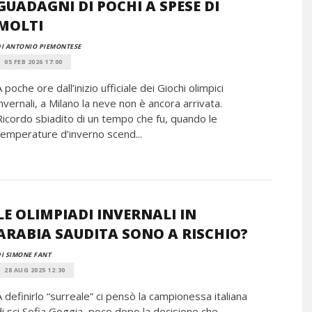
GUADAGNI DI POCHI A SPESE DI
MOLTI
I ANTONIO PIEMONTESE
05 FEB 2026 17:00
A poche ore dall’inizio ufficiale dei Giochi olimpici
invernali, a Milano la neve non è ancora arrivata.
Ricordo sbiadito di un tempo che fu, quando le
temperature d’inverno scend...
LE OLIMPIADI INVERNALI IN
ARABIA SAUDITA SONO A RISCHIO?
I SIMONE FANT
28 AUG 2025 12:30
A definirlo “surreale” ci pensò la campionessa italiana
di sci Sofia Goggia, poco dopo la decisione che