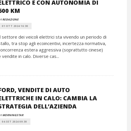
ELETTRICO E CON AUTONOMIA DI
600 KM
I REDAZIONE
01 OTT 2024 16:30
Il settore dei veicoli elettrici sta vivendo un periodo di
stallo, tra stop agli ecoincentivi, incertezza normativa,
concorrenza estera aggressiva (soprattutto cinese)
e vendite in calo. Diverse cas...
FORD, VENDITE DI AUTO
ELETTRICHE IN CALO: CAMBIA LA
STRATEGIA DELL’AZIENDA
DI MORNINGSTAR
04 SET 2024 09:30