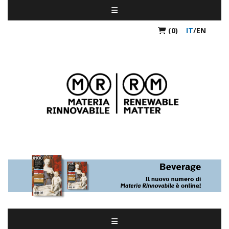
(0)
IT
/
EN