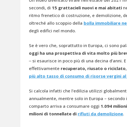
Un video diventato virale nell’estate del 2021 
secondi, di
15 grattacieli nuovi e mai abitati
ne
ritmo frenetico di costruzione, e demolizione, de
oltreché allo scoppio della
bolla immobiliare ne
degli edifici nel mondo.
Se è vero che, soprattutto in Europa, ci sono pal
oggi ha una prospettiva di vita molto più bre
‒ si esaurisce in poco più di una decina d’anni. 
effettivamente
recuperato, riusato o riciclato
più alto tasso di consumo di risorse vergini
al
Si calcola infatti che l’edilizia utilizzi globalmen
annualmente, mentre solo in Europa – secondo i
comparto arriva a consumare oggi
1.094 milioni
milioni di tonnellate di
rifiuti
da demolizione
.