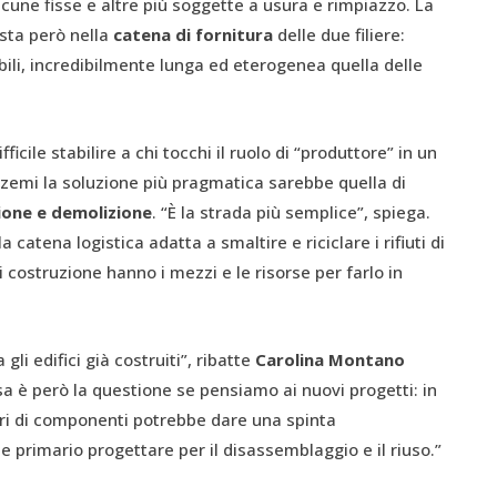
une fisse e altre più soggette a usura e rimpiazzo. La
 sta però nella
catena di fornitura
delle due filiere:
bili, incredibilmente lunga ed eterogenea quella delle
ficile stabilire a chi tocchi il ruolo di “produttore” in un
azemi la soluzione più pragmatica sarebbe quella di
zione e demolizione
. “È la strada più semplice”, spiega.
atena logistica adatta a smaltire e riciclare i rifiuti di
i costruzione hanno i mezzi e le risorse per farlo in
i edifici già costruiti”, ribatte
Carolina Montano
rsa è però la questione se pensiamo ai nuovi progetti: in
ori di componenti potrebbe dare una spinta
e primario progettare per il disassemblaggio e il riuso.”