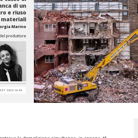
anca di un
ro e riuso
 materiali
orgia Marino
del produttore
 SET 2023 14:30