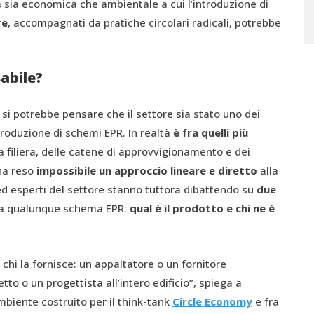
 sia economica che ambientale a cui l’introduzione di
re
, accompagnati da pratiche circolari radicali, potrebbe
sabile?
a, si potrebbe pensare che il settore sia stato uno dei
troduzione di schemi EPR. In realtà
è fra quelli più
a filiera, delle catene di approvvigionamento e dei
 ha reso
impossibile un approccio lineare e diretto
alla
 ed esperti del settore stanno tuttora dibattendo su
due
a a qualunque schema EPR:
qual è il prodotto e chi ne è
 chi la fornisce: un appaltatore o un fornitore
o o un progettista all’intero edificio”, spiega a
mbiente costruito per il think-tank
Circle Economy
e fra