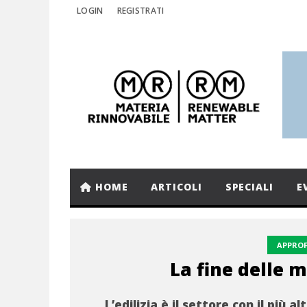
LOGIN
REGISTRATI
HOME
ARTICOLI
SPECIALI
E
APPRO
La fine delle 
L’edilizia è il settore con il più al