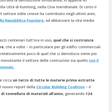
mostrava la demolizione simultanea, in appena 45
lla città di Kunming, nella Cina meridionale. Di certo il
l settore edile cinese ha contribuito negli ultimi anni,
lla Repubblica Popolare
, ad abbassare la vita media
azzi centenari tutt’ora in uso,
quel che si costruisce
ve
, che a volte – in particolare per gli edifici commerciali
E relativamente poco di quel che si demolisce viene poi
, nonostante il settore delle costruzioni sia quello
con
il
 mondo.
te circa
un terzo di tutte le materie prime estratte
l nuovo report della
Circular Building Coalition
– il
 di tonnellate di materiali all’anno
, generando
124