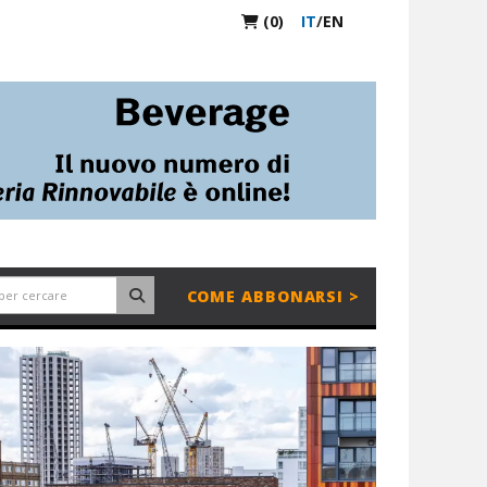
(0)
IT
/
EN
COME ABBONARSI >