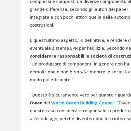
complessi e composti da diverse componenti, alc
grande differenza, secondo gli autori del paper,
integrata e con pochi attori quella delle automo
costruzioni.
È quest’ultimo aspetto, in definitiva, a rendere dif
eventuale sistema EPR per l’edilizia. Secondo K
considerare responsabili le società di costru
“Un produttore di componenti in genere non ha la c
demolizione e non è
on site
, mentre le società d
modo più efficiente.”
“Questo è sicuramente vero per quanto riguarda gl
Owen
del
World Green Building Council
. “Dive
questo caso considerare responsabili i produtt
all’ecodesign, perché diventerebbe loro interess