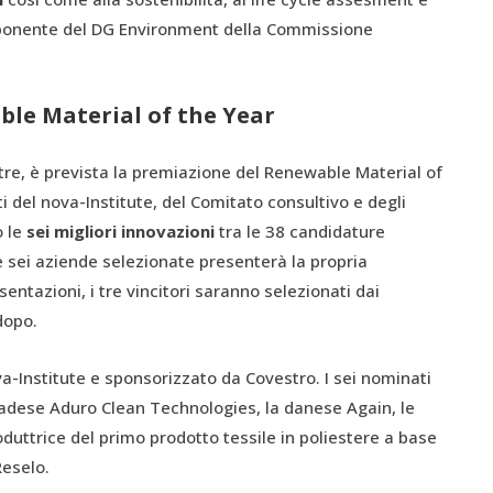
sponente del DG Environment della Commissione
ble Material of the Year
ltre, è prevista la premiazione del Renewable Material of
 del nova-Institute, del Comitato consultivo e degli
o le
sei migliori innovazioni
tra le 38 candidature
e sei aziende selezionate presenterà la propria
entazioni, i tre vincitori saranno selezionati dai
dopo.
va-Institute e sponsorizzato da Covestro. I sei nominati
nadese Aduro Clean Technologies, la danese Again, le
ttrice del primo prodotto tessile in poliestere a base
Reselo.