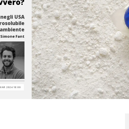
vvero?
e negli USA
rosolubile
l’ambiente
Simone Fant
MAR 2024 18:00