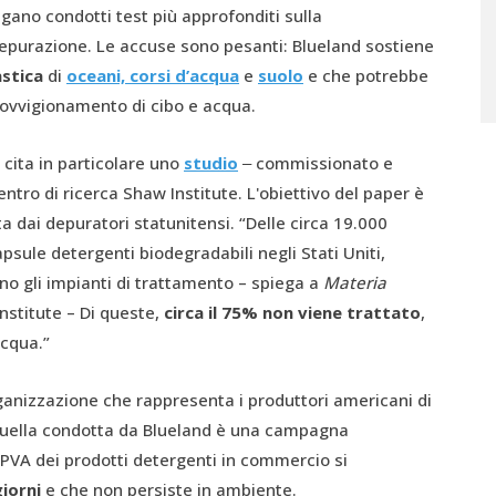
ngano condotti test più approfonditi sulla
 depurazione. Le accuse sono pesanti: Blueland sostiene
astica
di
oceani, corsi d’acqua
e
suolo
e che potrebbe
rovvigionamento di cibo e acqua.
 cita in particolare uno
studio
‒ commissionato e
ntro di ricerca Shaw Institute. L'obiettivo del paper è
ata dai depuratori statunitensi. “Delle circa 19.000
sule detergenti biodegradabili negli Stati Uniti,
o gli impianti di trattamento – spiega a
Materia
Institute – Di queste,
circa
il 75% non viene trattato
,
acqua.”
rganizzazione che rappresenta i produttori americani di
, quella condotta da Blueland è una campagna
 PVA dei prodotti detergenti in commercio si
iorni
e che non persiste in ambiente.