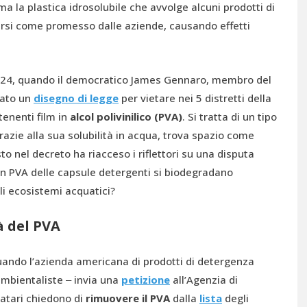
 la plastica idrosolubile che avvolge alcuni prodotti di
rsi come promesso dalle aziende, causando effetti
o 2024, quando il democratico James Gennaro, membro del
tato un
disegno di legge
per vietare nei 5 distretti della
tenenti film in
alcol polivinilico (PVA)
. Si tratta di un tipo
grazie alla sua solubilità in acqua, trova spazio come
to nel decreto ha riacceso i riflettori su una disputa
m in PVA delle capsule detergenti si biodegradano
i ecosistemi acquatici?
à del PVA
uando l’azienda americana di prodotti di detergenza
mbientaliste ‒ invia una
petizione
all’Agenzia di
matari chiedono di
rimuovere il PVA
dalla
lista
degli