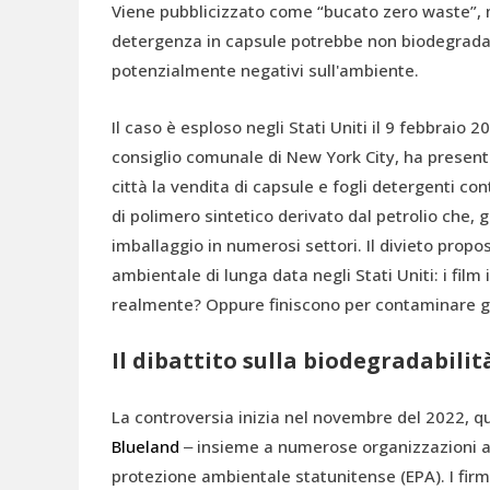
Viene pubblicizzato come “bucato zero waste”, ma
detergenza in capsule potrebbe non biodegrada
potenzialmente negativi sull'ambiente.
Il caso è esploso negli Stati Uniti il 9 febbrai
consiglio comunale di New York City, ha presen
città la vendita di capsule e fogli detergenti con
di polimero sintetico derivato dal petrolio che, 
imballaggio in numerosi settori. Il divieto propos
ambientale di lunga data negli Stati Uniti: i fil
realmente? Oppure finiscono per contaminare gl
Il dibattito sulla biodegradabilit
La controversia inizia nel novembre del 2022, q
Blueland
‒ insieme a numerose organizzazioni a
protezione ambientale statunitense (EPA). I fir