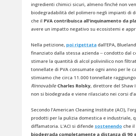
ingredienti chimici sicuri, almeno finché non ve
biodegradabilità del polimero negli impianti di
che il
PVA contribuisca all'inquinamento da pl
avere un impatto negativo su ecosistemi e app
Nella petizione,
poi rigettata
dall’EPA, Blueland
finanziato dalla stessa azienda ‒ condotto dal ce
stimare la quantità di alcol polivinilico non filtr
tonnellate di PVA consumate ogni anno per le cap
stimiamo che circa 11.000 tonnellate raggiungon
Rinnovabile
Charles Rolsky
, direttore del Shaw 
non si biodegrada e viene rilasciato nei corsi d’
Secondo l’American Cleaning Institute (ACI), l’o
prodotti per la pulizia domestica e industriale
diffamatoria. L’ACI si difende
sostenendo
che il
biodegrada completamente a distanza di 90 g