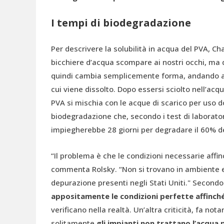
I tempi di biodegradazione
Per descrivere la solubilità in acqua del PVA, Cha
bicchiere d’acqua scompare ai nostri occhi, ma q
quindi cambia semplicemente forma, andando 
cui viene dissolto. Dopo essersi sciolto nell’acqua 
PVA si mischia con le acque di scarico per uso d
biodegradazione che, secondo i test di laborato
impiegherebbe 28 giorni per degradare il 60% d
“Il problema è che le condizioni necessarie aff
commenta Rolsky. “Non si trovano in ambiente e
depurazione presenti negli Stati Uniti." Secondo
appositamente le condizioni perfette affinché 
verificano nella realtà. Un’altra criticità, fa nota
solitamente
gli impianti non trattano l’acqua p