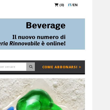
(0)
IT
/
EN
COME ABBONARSI >