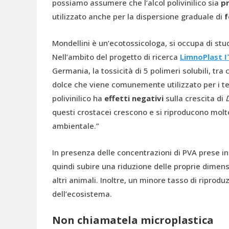
possiamo assumere che l’alcol polivinilico sia
pr
utilizzato anche per la dispersione graduale di
f
Mondellini è un’ecotossicologa, si occupa di stud
Nell’ambito del progetto di ricerca
LimnoPlast 
Germania, la tossicità di 5 polimeri solubili, tra 
dolce che viene comunemente utilizzato per i tes
polivinilico ha
effetti negativi
sulla crescita di
questi crostacei crescono e si riproducono molto
ambientale.”
In presenza delle concentrazioni di PVA prese i
quindi subire una riduzione delle proprie dimensi
altri animali. Inoltre, un minore tasso di ripro
dell’ecosistema.
Non chiamatela microplastica