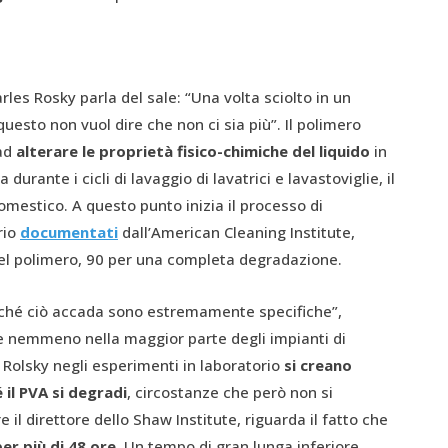
rles Rosky parla del sale: “Una volta sciolto in un
uesto non vuol dire che non ci sia più”. Il polimero
ad
alterare le proprietà fisico-chimiche del liquido
in
durante i cicli di lavaggio di lavatrici e lavastoviglie, il
omestico. A questo punto inizia il processo di
rio
documentati
dall’American Cleaning Institute,
el polimero, 90 per una completa degradazione.
inché ciò accada sono estremamente specifiche”,
 nemmeno nella maggior parte degli impianti di
 Rolsky negli esperimenti in laboratorio
si creano
il PVA si degradi
, circostanze che però non si
re il direttore dello Shaw Institute, riguarda il fatto che
er più di 48 ore
. Un tempo di gran lunga inferiore