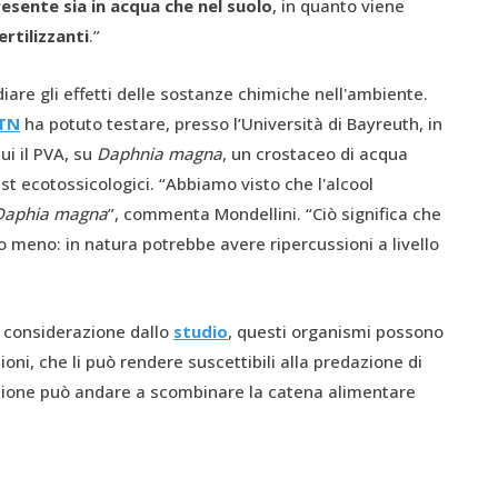
esente sia in acqua che nel suolo
, in quanto viene
ertilizzanti
.”
iare gli effetti delle sostanze chimiche nell'ambiente.
ITN
ha potuto testare, presso l’Università di Bayreuth, in
cui il PVA, su
Daphnia magna
, un crostaceo di acqua
t ecotossicologici. “Abbiamo visto che l'alcool
Daphia magna
”, commenta Mondellini. “Ciò significa che
 meno: in natura potrebbe avere ripercussioni a livello
n considerazione dallo
studio
, questi organismi possono
oni, che li può rendere suscettibili alla predazione di
duzione può andare a scombinare la catena alimentare