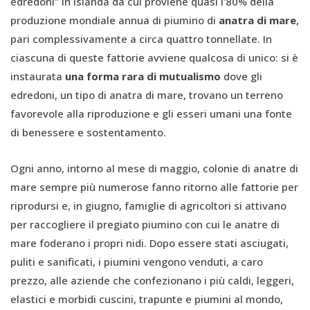
edredoni" in Islanda da cui proviene quasi l'80% della
produzione mondiale annua di piumino di
anatra di mare
,
pari complessivamente a circa quattro tonnellate. In
ciascuna di queste fattorie avviene qualcosa di unico: si è
instaurata
una forma rara di mutualismo
dove gli
edredoni, un tipo di anatra di mare, trovano un terreno
favorevole alla riproduzione e gli esseri umani una fonte
di benessere e sostentamento.
Ogni anno, intorno al mese di maggio, colonie di anatre di
mare sempre più numerose fanno ritorno alle fattorie per
riprodursi e, in giugno, famiglie di agricoltori si attivano
per raccogliere il pregiato piumino con cui le anatre di
mare foderano i propri nidi. Dopo essere stati asciugati,
puliti e sanificati, i piumini vengono venduti, a caro
prezzo, alle aziende che confezionano i più caldi, leggeri,
elastici e morbidi cuscini, trapunte e piumini al mondo,