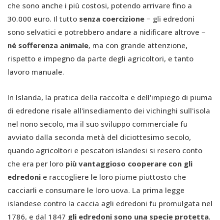
che sono anche i più costosi, potendo arrivare fino a
30.000 euro. Il tutto
senza coercizione
− gli edredoni
sono selvatici e potrebbero andare a nidificare altrove −
né sofferenza animale
, ma con grande attenzione,
rispetto e impegno da parte degli agricoltori, e tanto
lavoro manuale.
In Islanda, la pratica della raccolta e dell'impiego di piuma
di edredone risale all'insediamento dei vichinghi sull'isola
nel nono secolo, ma il suo sviluppo commerciale fu
avviato dalla seconda metà del diciottesimo secolo,
quando agricoltori e pescatori islandesi si resero conto
che era per loro
più vantaggioso cooperare con gli
edredoni
e raccogliere le loro piume piuttosto che
cacciarli e consumare le loro uova. La prima legge
islandese contro la caccia agli edredoni fu promulgata nel
1786, e dal 1847
gli edredoni sono una specie protetta
.