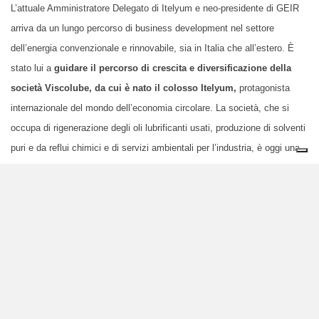
L’attuale Amministratore Delegato di Itelyum e neo-presidente di GEIR
arriva da un lungo percorso di business development nel settore
dell’energia
convenzionale
e rinnovabile, sia in Italia che all’estero. È
stato lui a
guidare il percorso di crescita e diversificazione della
società Viscolube,
da cui è nato il colosso Itelyum,
protagonista
internazionale del mondo dell’economia circolare. La società, che si
occupa di rigenerazione degli oli lubrificanti usati, produzione di solventi
puri e da reflui chimici e di servizi ambientali per l’industria, è oggi una
vera e propria eccellenza italiana:
l’ultimo report annuale
parla di
120mila tonnellate di nuove basi lubrificanti prodotte, con
un indice di
circolarità del 96% dell’olio usato
lavorato.
In qualità di Presidente del GEIR,
Marco Codognola entra di diritto
nel Board della UEIL
, che copre l'intera filiera di valore dei lubrificanti,
dalla produzione alla distribuzione fino alla rigenerazione, e rappresenta
oltre 450 aziende e 100.000 dipendenti.
“Il G
EIR
aprirà le porte al dialogo e al confronto per raggiungere