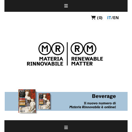
(0)
IT
/
EN