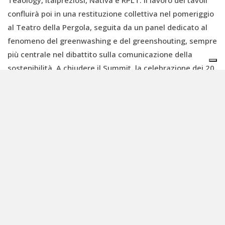
Teaology, Italpreziosi, Nativa e RPLT. Il lavoro dei tavoli
confluirà poi in una restituzione collettiva nel pomeriggio
al Teatro della Pergola, seguita da un panel dedicato al
fenomeno del greenwashing e del greenshouting, sempre
più centrale nel dibattito sulla comunicazione della
sostenibilità. A chiudere il Summit, la celebrazione dei 20
anni di B Lab Italia, momento simbolico che segna un
percorso di crescita del movimento nel paese.
Un nuovo paradigma di impresa
Il Summit delle B Corp a Firenze si propone così come uno
spazio ibrido tra riflessione e azione, dove imprese già
certificate e realtà in transizione possono confrontarsi
senza filtri su ciò che significa oggi “fare impresa
responsabile”. Un laboratorio collettivo che, più che
raccontare un modello, prova a metterlo in pratica: tra