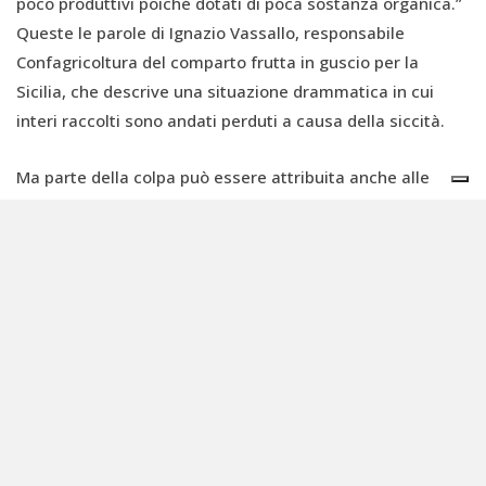
poco produttivi poiché dotati di poca sostanza organica.”
Queste le parole di Ignazio Vassallo, responsabile
Confagricoltura del comparto frutta in guscio per la
Sicilia, che descrive una situazione drammatica in cui
interi raccolti sono andati perduti a causa della siccità.
Ma parte della colpa può essere attribuita anche alle
tecniche di coltivazione. In passato, infatti, per piantare
un albero si privilegiava l'utilizzo del
seme
di mandorlo,
che sviluppava una radice principale profonda e robusta,
in grado di attingere a risorse idriche più profonde. “Si
seminava il seme già germogliato affinché sviluppasse un
fittone radicale molto profondo che lo aiutava a resistere
meglio alla siccità”, spiega Vassallo. “Questo permetteva
all’albero di resistere a periodi di siccità. Oggi, invece, si
preferiscono piante innestate, che hanno un apparato
radicale più superficiale e meno sviluppato.” Questa