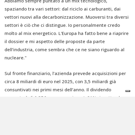
Abbiamo sempre puntato a un mix tecnologico,
spaziando tra vari settori: dal riciclo ai carburanti, dai
vettori nuovi alla decarbonizzazione. Muoversi tra diversi
settori è ciò che ci distingue. Io personalmente credo
molto al mix energetico. L'Europa ha fatto bene a riaprire
il dossier e mi aspetto delle proposte da parte
dell’industria, come sembra che ce ne siano riguardo al
nucleare."
Sul fronte finanziario, l’azienda prevede acquisizioni per
circa 8 miliardi di euro nel 2025, con 3,5 miliardi già
consuntivati nei primi mesi dell’anno. Il dividendo
proposto è di 0,356 euro per azione (+81% rispetto al
2024), con un incremento del pay-out dal 50% al 55%, per
un totale di 116,9 milioni di euro. Dal 2026, il dividend
pay-out salirà al 66%.