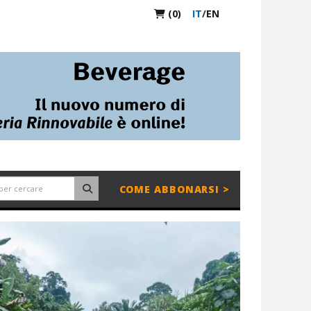
(0)
IT
/
EN
COME ABBONARSI >