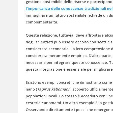
gestione sostenibile delle risorse e partecipano
l'importanza delle conoscenze tradizionali ne
immaginare un futuro sostenibile richiede un di
complementarità.
Questa relazione, tuttavia, deve affrontare alcune 
degli scienziati può essere accolto con scettic
considerate secondarie. La loro comprensione 
considerata meramente empirica. D'altra parte,
necessaria per integrare queste conoscenze. Tu
questa integrazione è essenziale per migliorare 
Esistono esempi concreti che dimostrano come q
nano (
Tapirus kabomani
), scoperto ufficialmente
popolazioni locali. Lo stesso è accaduto con i pe
cesteria Yanomami. Un altro esempio è la gestio
Osservando direttamente i pesci che emergono p