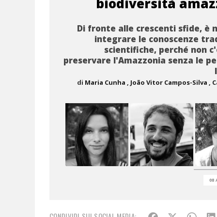
biodiversità amaz
Di fronte alle crescenti sfide, è 
integrare le conoscenze trad
scientifiche, perché non c
preservare l'Amazzonia senza le p
di
Maria Cunha
, João Vitor Campos-Silva
, 
08 
CONDIVIDI SUI SOCIAL MEDIA: