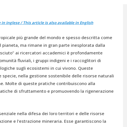
n inglese / This article is also available in English
 tropicale più grande del mondo e spesso descritta come
el pianeta, ma rimane in gran parte inesplorata dalla
nosciuto” ai ricercatori accademici è profondamente
munità fluviali, i gruppi indigeni e i raccoglitori di
iche sugli ecosistemi in cui vivono. Queste
e specie, nella gestione sostenibile delle risorse naturali
e. Molte di queste pratiche contribuiscono alla
ratiche di sfruttamento e promuovendo la rigenerazione
nziale nella difesa dei loro territori e delle risorse
tazione e l'estrazione mineraria. Esse garantiscono la