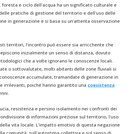
 foresta e ciclo dell'acqua ha un significato culturale e
lle pratiche di gestione del territorio e dell'uso delle
one in generazione e si basa su un'attenta osservazione
i territori, l'incontro può essere sia arricchente che
ercepiscono inizialmente un senso di distanza, dovuto
etodologici che a volte ignorano le conoscenze locali.
 o sottovalutate, molti abitanti delle zone fluviali si
e e conoscenze accumulate, tramandate di generazione in
 irrilevanti, poiché hanno garantito una
coesistenza
enni.
ucia, resistenza e persino isolamento nei confronti dei
ondivisione di informazioni preziose sul territorio, l'uso
 della vita locale. L'impatto emotivo di questa negazione
ella comunità, sull'autostima collettiva e sul senso di