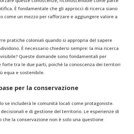
fforzare queste conoscenze, riconoscendole come parte
ifica. È fondamentale che gli approcci di ricerca siano
ano come un mezzo per rafforzare e aggiungere valore a
rre pratiche coloniali quando si appropria del sapere
ndividono. È necessario chiedersi sempre: la mia ricerca
invisibile? Queste domande sono fondamentali per
 forte tra le due parti, poiché la conoscenza dei territori
ù equa e sostenibile.
base per la conservazione
o se includerà le comunità locali come protagoniste.
decisionali e di gestione del territorio. Le esperienze di
 che la conservazione non è solo una questione