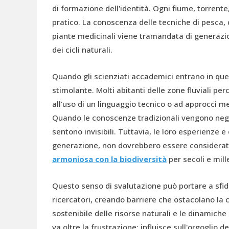
di formazione dell'identità. Ogni fiume, torrente,
pratico. La conoscenza delle tecniche di pesca, de
piante medicinali viene tramandata di generazi
dei cicli naturali.
Quando gli scienziati accademici entrano in quest
stimolante. Molti abitanti delle zone fluviali p
all'uso di un linguaggio tecnico o ad approcci m
Quando le conoscenze tradizionali vengono negate
sentono invisibili. Tuttavia, le loro esperienz
generazione, non dovrebbero essere considerate
armoniosa con la biodiversità
per secoli e mill
Questo senso di svalutazione può portare a sfid
ricercatori, creando barriere che ostacolano la c
sostenibile delle risorse naturali e le dinamiche
va oltre la frustrazione: influisce sull'orgoglio d