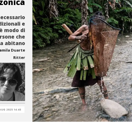
zonica
necessario
izionali e
'è modo di
ersone che
la abitano
Camila Duarte
Ritter
AUG 2025 14:45