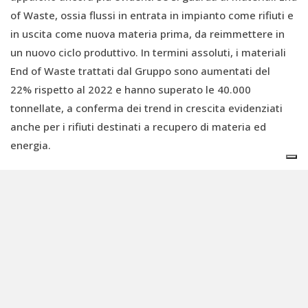
of Waste, ossia flussi in entrata in impianto come rifiuti e
in uscita come nuova materia prima, da reimmettere in
un nuovo ciclo produttivo. In termini assoluti, i materiali
End of Waste trattati dal Gruppo sono aumentati del
22%
rispetto al 2022 e hanno superato le 40.000
tonnellate, a conferma dei trend in crescita evidenziati
anche per i rifiuti destinati a recupero di materia ed
energia.
I risultati di governance
Nonostante un contesto macroeconomico incerto e costi
energetici elevati, nel 2023 Innovatec ha ottenuto
risultati positivi, con la business unit ambiente e
economia circolare che ha significativamente contribuito
ai ricavi del gruppo, mostrando solida crescita