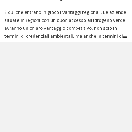
È qui che entrano in gioco i vantaggi regionali. Le aziende
situate in regioni con un buon accesso all'idrogeno verde
avranno un chiaro vantaggio competitivo, non solo in
termini di credenziali ambientali, ma anche in termini di
costi. Con l'aumento della produzione di idrogeno e la
realizzazione di economie di scala, si prevede che il costo
dell'idrogeno verde diminuirà.
Le regioni che si affermeranno come centri per la
produzione di idrogeno e lo sviluppo di infrastrutture
saranno in una posizione privilegiata per attrarre le
imprese che dipendono dall'idrogeno come input chiave.
Al contrario, le regioni che non investono nelle energie
rinnovabili e nelle infrastrutture per l'idrogeno rischiano
di perdere investimenti e innovazione, con il potenziale
rischio di deindustrializzazione e delocalizzazione delle