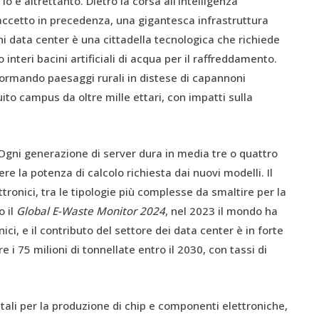
lo è altrettanto. Dietro la corsa all’intelligenza
 accetto in precedenza, una gigantesca infrastruttura
Ogni data center è una cittadella tecnologica che richiede
 interi bacini artificiali di acqua per il raffreddamento.
asformando paesaggi rurali in distese di capannoni
ito campus da oltre mille ettari, con impatti sulla
 Ogni generazione di server dura in media tre o quattro
e la potenza di calcolo richiesta dai nuovi modelli. Il
ttronici, tra le tipologie più complesse da smaltire per la
o il
Global E-Waste Monitor 2024
, nel 2023 il mondo ha
nici, e il contributo del settore dei data center è in forte
 75 milioni di tonnellate entro il 2030, con tassi di
tali per la produzione di chip e componenti elettroniche,