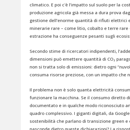
climatico. E poi c'è l’impatto sul suolo per la cos
produzione agricola già messa a dura prova dagli
gestione dell’enorme quantità di rifiuti elettrici
minerarie rare – come litio, cobalto e terre rare 
estrazione ha conseguenze pesanti sugli ecosist
Secondo stime di ricercatori indipendenti, l’add
dimensioni può emettere quantità di CO₂ paragona
non si tratta solo di emissioni: dietro ogni “nuvo
consuma risorse preziose, con un impatto che n
Il problema non è solo quanta elettricità consum
funzionare la macchina. Se il consumo diretto d
documentato e in qualche modo riconosciuto anch
quadro complessivo. I giganti digitali, da Google
sostenibilità che parlano di transizione green e 
nasconde dietro queste dichiarazioni? La rispost