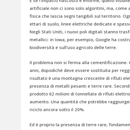
E se l’impatto nascosto è enorme, quello visibile 
artificiale non ci sono solo algoritmi, ma, come
fisica che lascia segni tangibili sul territorio. 
ettari di suolo, linee elettriche dedicate e spesso
Negli Stati Uniti, i nuovi poli digitali stanno tr
metallici: in Iowa, per esempio, Google ha costru
biodiversità e sull’uso agricolo delle terre.
Il problema non si ferma alla cementificazione.
anni, dopodiché deve essere sostituita per regger
risultato è una montagna crescente di rifiuti ele
presenza di metalli pesanti e terre rare. Second
prodotto 62 milioni di tonnellate di rifiuti elettro
aumento. Una quantità che potrebbe raggiungere i
riciclo ancora sotto il 20%.
Ed è proprio la presenza di terre rare, fondamen