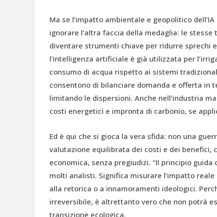
Ma se l’impatto ambientale e geopolitico dell’IA 
ignorare l’altra faccia della medaglia: le stess
diventare strumenti chiave per ridurre sprechi e
l’intelligenza artificiale è già utilizzata per l’irr
consumo di acqua rispetto ai sistemi tradizionali. 
consentono di bilanciare domanda e offerta in te
limitando le dispersioni. Anche nell’industria man
costi energetici e impronta di carbonio, se applic
Ed è qui che si gioca la vera sfida: non una guer
valutazione equilibrata dei costi e dei benefici
economica, senza pregiudizi. “Il principio guida
molti analisti. Significa misurare l’impatto reale
alla retorica o a innamoramenti ideologici. Perch
irreversibile, è altrettanto vero che non potrà 
transizione ecologica.