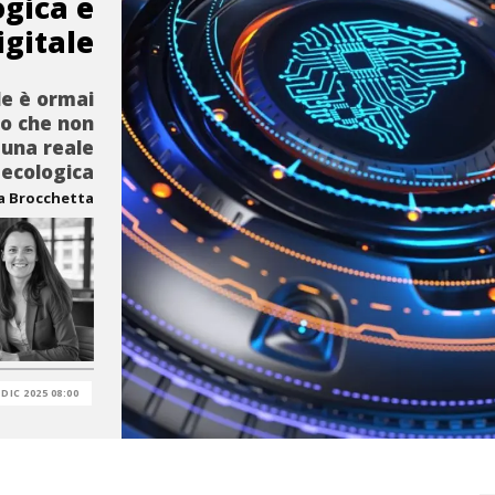
ogica e
igitale
le è ormai
ro che non
 una reale
 ecologica
ca Brocchetta
 DIC 2025 08:00