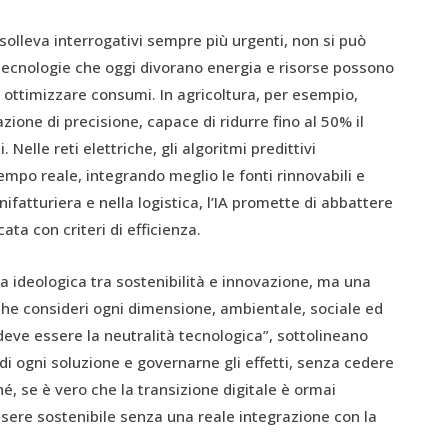
solleva interrogativi sempre più urgenti, non si può
e tecnologie che oggi divorano energia e risorse possono
 ottimizzare consumi. In agricoltura, per esempio,
igazione di precisione, capace di ridurre fino al 50% il
Nelle reti elettriche, gli algoritmi predittivi
mpo reale, integrando meglio le fonti rinnovabili e
ifatturiera e nella logistica, l’IA promette di abbattere
ata con criteri di efficienza.
ra ideologica tra sostenibilità e innovazione, ma una
, che consideri ogni dimensione, ambientale, sociale ed
 deve essere la neutralità tecnologica”, sottolineano
 di ogni soluzione e governarne gli effetti, senza cedere
é, se è vero che la transizione digitale è ormai
essere sostenibile senza una reale integrazione con la