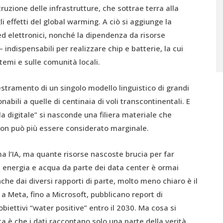
truzione delle infrastrutture, che sottrae terra alla
 effetti del global warming. A ciò si aggiunge la
 ed elettronici, nonché la dipendenza da risorse
– indispensabili per realizzare chip e batterie, la cui
emi e sulle comunità locali.
estramento di un singolo modello linguistico di grandi
bili a quelle di centinaia di voli transcontinentali. E
la digitale” si nasconde una filiera materiale che
on può più essere considerato marginale.
a l’IA, ma quante risorse nascoste brucia per far
i energia e acqua da parte dei data center è ormai
e dai diversi rapporti di parte, molto meno chiaro è il
 a Meta, fino a Microsoft, pubblicano report di
obiettivi “water positive” entro il 2030. Ma cosa si
a è che i dati raccontano solo una parte della verità.