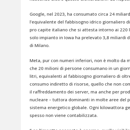
Google, nel 2023, ha consumato circa 24 miliardi 
l’equivalente del fabbisogno idrico giornaliero 
pro capite italiano che si attesta intorno ai 220 l
solo impianto in Iowa ha prelevato 3,8 miliardi di
di Milano.
Meta, pur con numeri inferiori, non è molto da men
che 20 milioni di persone consumano in un giorno
litri, equivalenti al fabbisogno giornaliero di oltr
consumo indiretto di risorse, quello che non compa
il raffreddamento dei server, ma anche per produ
nucleare – tuttora dominanti in molte aree del pi
sistema energetico globale. Ogni kilowattora gen
spesso non viene contabilizzata.