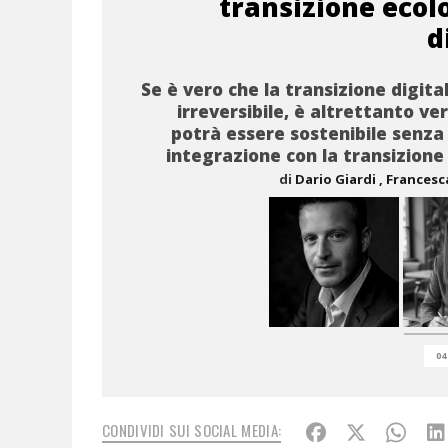
transizione ecol
d
Se è vero che la transizione digita
irreversibile, è altrettanto ve
potrà essere sostenibile senza
integrazione con la transizione
di
Dario Giardi
, Frances
04
CONDIVIDI SUI SOCIAL MEDIA: