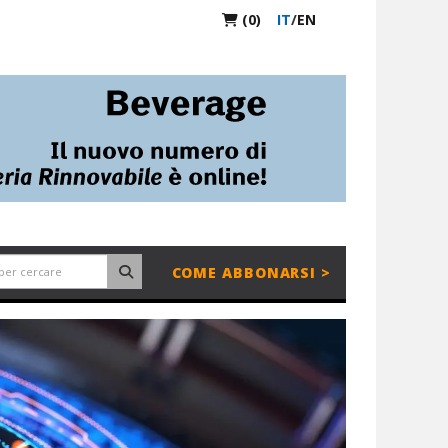
(0)
IT
/
EN
COME ABBONARSI >