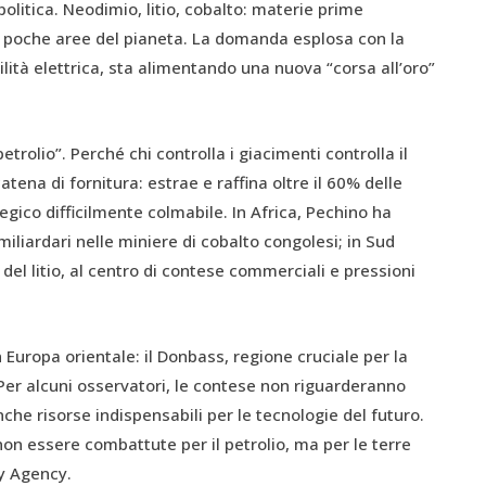
litica. Neodimio, litio, cobalto: materie prime
 in poche aree del pianeta. La domanda esplosa con la
ilità elettrica, sta alimentando una nuova “corsa all’oro”
petrolio”. Perché chi controlla i giacimenti controlla il
tena di fornitura: estrae e raffina oltre il 60% delle
egico difficilmente colmabile. In Africa, Pechino ha
miliardari nelle miniere di cobalto congolesi; in Sud
 del litio, al centro di contese commerciali e pressioni
n Europa orientale: il Donbass, regione cruciale per la
. Per alcuni osservatori, le contese non riguarderanno
anche risorse indispensabili per le tecnologie del futuro.
n essere combattute per il petrolio, ma per le terre
gy Agency.