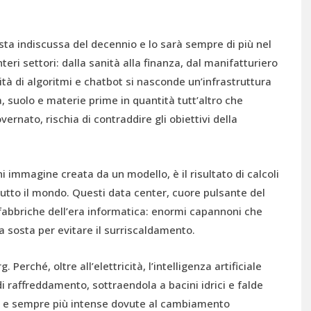
nista indiscussa del decennio e lo sarà sempre di più nel
eri settori: dalla sanità alla finanza, dal manifatturiero
ità di algoritmi e chatbot si nasconde un’infrastruttura
, suolo e materie prime in quantità tutt’altro che
ernato, rischia di contraddire gli obiettivi della
i immagine creata da un modello, è il risultato di calcoli
 tutto il mondo. Questi data center, cuore pulsante del
fabbriche dell’era informatica: enormi capannoni che
a sosta per evitare il surriscaldamento.
Perché, oltre all’elettricità, l’intelligenza artificiale
i raffreddamento, sottraendola a bacini idrici e falde
te e sempre più intense dovute al cambiamento