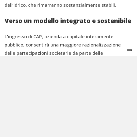
dell’idrico, che rimarranno sostanzialmente stabili.
Verso un modello integrato e sostenibile
L’ingresso di CAP, azienda a capitale interamente
pubblico, consentirà una maggiore razionalizzazione
delle partecipazioni societarie da parte delle
amministrazioni comunali che non sono ancora socie di
ALA. L’obiettivo è favorire un sistema di gestione
integrata del servizio di igiene urbana, dell’acqua e
dell’energia, attraverso un modello di affidamento “in
house a cascata”. Tale approccio ha l'obiettivo di ridurre i
costi, migliorare la sostenibilità ambientale e garantire
un servizio più efficiente e trasparente per i cittadini.
CAP metterà inoltre a disposizione di ALA il proprio know-
how in termini di digitalizzazione dei processi e