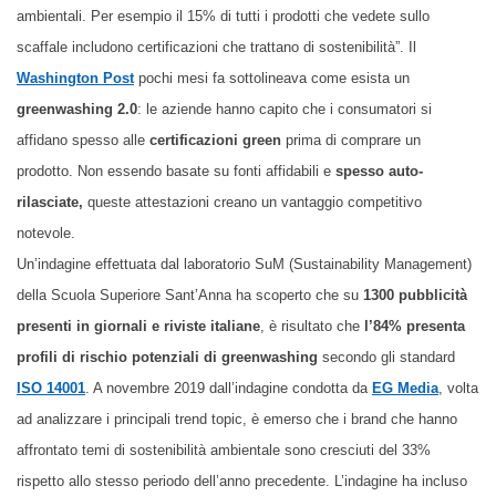
ambientali. Per esempio il 15% di tutti i prodotti che vedete sullo
scaffale includono certificazioni che trattano di sostenibilità”. Il
Washington Post
pochi mesi fa sottolineava come esista un
greenwashing 2.0
: le aziende hanno capito che i consumatori si
affidano spesso alle
certificazioni green
prima di comprare un
prodotto. Non essendo basate su fonti affidabili e
spesso auto-
rilasciate,
queste attestazioni creano un vantaggio competitivo
notevole.
Un
’indagine effettuata dal laboratorio SuM (Sustainability Management)
della Scuola Superiore Sant’Anna ha scoperto che su
1300 pubblicità
presenti in giornali e riviste italiane
, è risultato che
l’84% presenta
profili di rischio potenziali di greenwashing
secondo gli standard
ISO 14001
. A novembre 2019 dall’indagine condotta da
EG Media
, volta
ad analizzare i principali trend topic, è emerso che i brand che hanno
affrontato temi di sostenibilità ambientale sono cresciuti del 33%
rispetto allo stesso periodo dell’anno precedente. L’indagine ha incluso