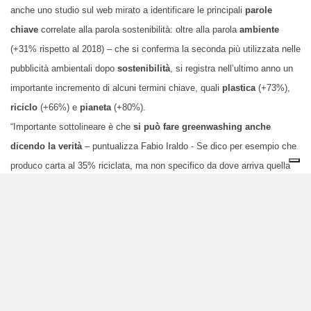
anche uno studio sul web mirato a identificare le principali
parole
chiave
correlate alla parola sostenibilità: oltre alla parola
ambiente
(+31% rispetto al 2018) – che si conferma la seconda più utilizzata nelle
pubblicità ambientali dopo
sostenibilità
, si
registra nell’ultimo anno un
importante incremento di alcuni termini chiave, quali
plastica
(+73%),
riciclo
(+66%) e
pianeta
(+80%).
“Importante sottolineare è che
si può fare greenwashing anche
dicendo la verità
– puntualizza Fabio Iraldo - Se dico per esempio che
produco carta al 35% riciclata, ma non specifico da dove arriva quella
carta (se post consumo oppure è uno scarto industriale) sto
facendo
greenwashing”. Iraldo ricorda inoltre che ogni qual volta vediamo su una
confezione “
zero emissioni
”, non ci dovremmo fidare perché non esiste
nessun prodotto che durante il suo ciclo vita o nella sua supply-chain
non
produca
alcuna emissione. “Zero” potrebbe essere il risultato di una
compensazione del carbonio emesso (carbon offset) ma è
un’informazione fuorviante.