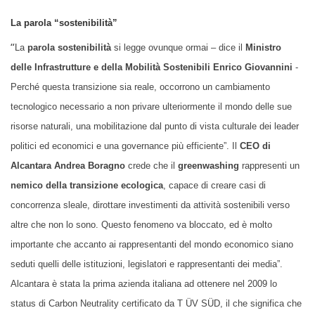
La parola “sostenibilità”
“
La
parola sostenibilità
si legge ovunque ormai – dice il
Ministro
delle Infrastrutture e della Mobilità Sostenibili Enrico Giovannini
-
Perché questa transizione sia reale, occorrono un cambiamento
tecnologico necessario a non privare ulteriormente il mondo delle sue
risorse naturali, una mobilitazione dal punto di vista culturale dei leader
politici ed economici e una governance più efficiente”. Il
CEO di
Alcantara Andrea Boragno
crede che il
greenwashing
rappresenti un
nemico della transizione ecologica
, capace di creare casi di
concorrenza sleale, dirottare investimenti da attività sostenibili verso
altre che non lo sono. Questo fenomeno va bloccato, ed è molto
importante che accanto ai rappresentanti del mondo economico siano
seduti quelli delle istituzioni, legislatori e rappresentanti dei media”.
Alcantara è stata la prima azienda italiana ad ottenere nel 2009 lo
status di Carbon Neutrality certificato da T ÜV SÜD,
il che
significa che