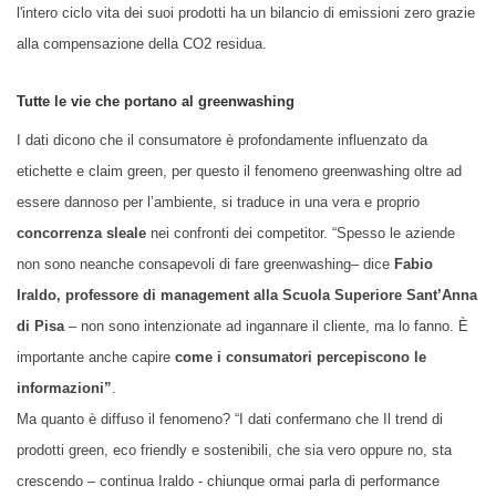
l'intero ciclo vita dei suoi prodotti ha un bilancio di emissioni zero grazie
alla compensazione della CO2 residua.
Tutte le vie che portano al greenwashing
I dati dicono che il consumatore è profondamente influenzato da
etichette e claim green, per questo il fenomeno greenwashing oltre ad
essere dannoso per l’ambiente, si traduce in una vera e proprio
concorrenza sleale
nei confronti dei competitor. “Spesso le aziende
non sono neanche consapevoli di fare greenwashing– dice
Fabio
Iraldo, professore di management alla Scuola Superiore Sant’Anna
di Pisa
– non sono intenzionate ad ingannare il cliente, ma lo fanno. È
importante anche capire
come i consumatori percepiscono le
informazioni”
.
Ma quanto è diffuso il fenomeno? “I dati confermano che Il trend di
prodotti green, eco friendly e sostenibili, che sia vero oppure no, sta
crescendo – continua Iraldo - chiunque ormai parla di performance