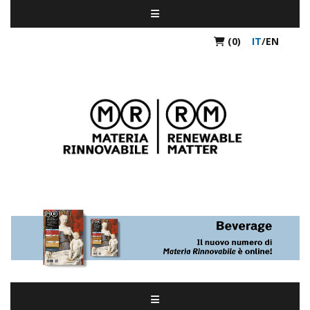
(0)
IT
/
EN