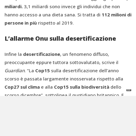
miliardi.
3,1 miliardi sono invece gli individui che non
hanno accesso a una dieta sana. Si tratta di
112 milioni di
persone in più
rispetto al 2019.
L’allarme Onu sulla desertificazione
Infine la
desertificazione
, un fenomeno diffuso,
preoccupante eppure tuttora sottovalutato, scrive il
Guardian
. “La
Cop15
sulla desertificazione dell’anno
scorso è passata largamente inosservata rispetto alla
Cop27 sul clima
e alla
Cop15 sulla biodiversità
dello
scorso dicembre”, sottolinea il quotidiano britannico. E
ancora: “Le Cop sulla desertificazione si tengono
meno
frequentemente dei vertici sul clima
: la prossima
conferenza sul tema si terrà a Riyadh nel dicembre 2024,
mentre il successivo vertice sul clima, la Cop28, si