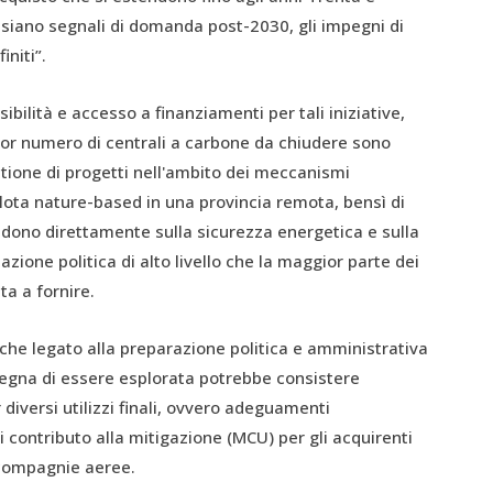
siano segnali di domanda post-2030, gli impegni di
initi”.
sibilità e accesso a finanziamenti per tali iniziative,
gior numero di centrali a carbone da chiudere sono
tione di progetti nell'ambito dei meccanismi
 pilota nature-based in una provincia remota, bensì di
cidono direttamente sulla sicurezza energetica e sulla
ione politica di alto livello che la maggior parte dei
ta a fornire.
che legato alla preparazione politica e amministrativa
degna di essere esplorata potrebbe consistere
r diversi utilizzi finali, ovvero adeguamenti
di contributo alla mitigazione (MCU) per gli acquirenti
e compagnie aeree.