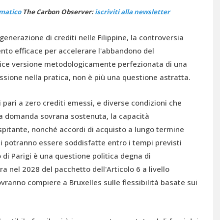
ematico
The Carbon Observer:
iscriviti alla newsletter
generazione di crediti nelle Filippine, la controversia
mento efficace per accelerare l'abbandono del
plice versione metodologicamente perfezionata di una
ssione nella pratica, non è più una questione astratta.
i pari a zero crediti emessi, e diverse condizioni che
a domanda sovrana sostenuta, la capacità
ospitante, nonché accordi di acquisto a lungo termine
ni potranno essere soddisfatte entro i tempi previsti
o di Parigi è una questione politica degna di
 nel 2028 del pacchetto dell'Articolo 6 a livello
dovranno compiere a Bruxelles sulle flessibilità basate sui