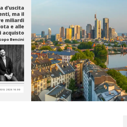
a d’uscita
nti, ma il
e miliardi
ota e alle
 acquisto
acopo Bencini
 GIU 2026 16:00