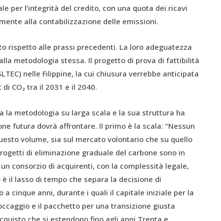
per l’integrità del credito, con una quota dei ricavi
mente alla contabilizzazione delle emissioni.
o rispetto alle prassi precedenti. La loro adeguatezza
lla metodologia stessa. Il progetto di prova di fattibilità
TEC) nelle Filippine, la cui chiusura verrebbe anticipata
di CO₂ tra il 2031 e il 2040.
a la metodologia su larga scala e la sua struttura ha
ne futura dovrà affrontare. Il primo è la scala: “Nessun
esto volume, sia sul mercato volontario che su quello
rogetti di eliminazione graduale del carbone sono in
un consorzio di acquirenti, con la complessità legale,
 è il lasso di tempo che separa la decisione di
a cinque anni, durante i quali il capitale iniziale per la
stoccaggio e il pacchetto per una transizione giusta
acquisto che si estendono fino agli anni Trenta e