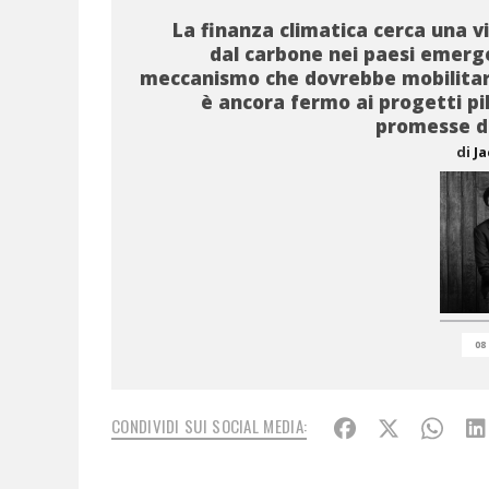
La finanza climatica cerca una vi
dal carbone nei paesi emerge
meccanismo che dovrebbe mobilitar
è ancora fermo ai progetti pil
promesse di
di
J
08
CONDIVIDI SUI SOCIAL MEDIA: