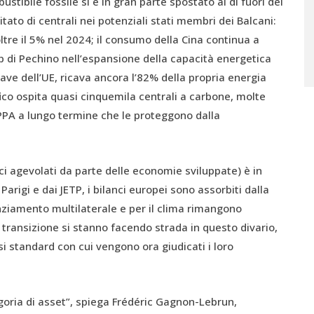
stibile fossile si è in gran parte spostato al di fuori dei
tato di centrali nei potenziali stati membri dei Balcani:
ltre il 5% nel 2024; il consumo della Cina continua a
ip di Pechino nell’espansione della capacità energetica
chiave dell’UE, ricava ancora l’82% della propria energia
fico ospita quasi cinquemila centrali a carbone, molte
 PPA a lungo termine che le proteggono dalla
i agevolati da parte delle economie sviluppate) è in
i Parigi e dai JETP, i bilanci europei sono assorbiti dalla
nanziamento multilaterale e per il clima rimangono
di transizione si stanno facendo strada in questo divario,
i standard con cui vengono ora giudicati i loro
goria di asset”, spiega Frédéric Gagnon-Lebrun,