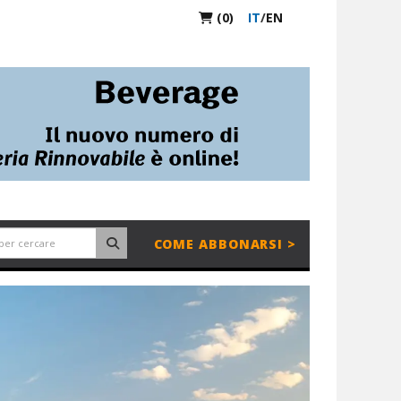
(0)
IT
/
EN
COME ABBONARSI >