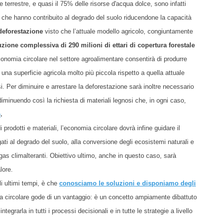
cie terrestre, e quasi il 75% delle risorse d'acqua dolce, sono infatti
ori che hanno contribuito al degrado del suolo riducendone la capacità
deforestazione
visto che l’attuale modello agricolo, congiuntamente
uzione complessiva di 290 milioni di ettari di copertura forestale
'economia circolare nel settore agroalimentare consentirà di produrre
o una superficie agricola molto più piccola rispetto a quella attuale
si. Per diminuire e arrestare la deforestazione sarà inoltre necessario
, diminuendo così la richiesta di materiali legnosi che, in ogni caso,
e
.
e di prodotti e materiali, l’economia circolare dovrà infine guidare il
ati al degrado del suolo, alla conversione degli ecosistemi naturali e
 gas climalteranti. Obiettivo ultimo, anche in questo caso, sarà
lore.
i ultimi tempi, è che
conosciamo le soluzioni e disponiamo degli
mia circolare gode di un vantaggio: è un concetto ampiamente dibattuto
ntegrarla in tutti i processi decisionali e in tutte le strategie a livello