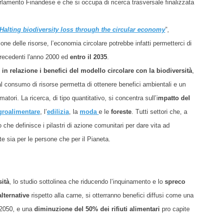
rlamento Finandese e che si occupa di ricerca trasversale finalizzata
 Halting biodiversity loss through the circular economy
”,
ne delle risorse, l’economia circolare potrebbe infatti permetterci di
i precedenti l'anno 2000 ed
entro il 2035
.
n relazione i benefici del modello circolare con la biodiversità
,
 consumo di risorse permetta di ottenere benefici ambientali e un
ori. La ricerca, di tipo quantitativo, si concentra sull’i
mpatto del
groalimentare
, l’
edilizia
, la
moda
e le
foreste
. Tutti settori che, a
he definisce i pilastri di azione comunitari per dare vita ad
e sia per le persone che per il Pianeta.
sità
, lo studio sottolinea che riducendo l’inquinamento e lo
spreco
alternative
rispetto alla carne, si otterranno benefici diffusi come una
 2050, e una
diminuzione del 50% dei rifiuti alimentari
pro capite