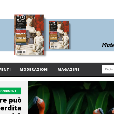
VENTI
MODERAZIONI
MAGAZINE
FONDIMENTI
are può
perdita