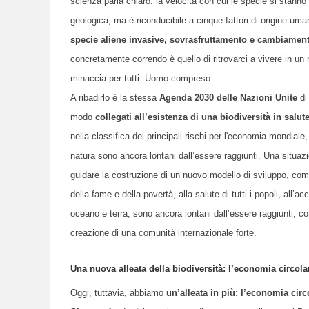
scienza parla chiaro: la velocità con cui le specie si stan
geologica, ma è riconducibile a cinque fattori di origine um
specie aliene invasive, sovrasfruttamento e cambiament
concretamente correndo è quello di ritrovarci a vivere in u
minaccia per tutti. Uomo compreso.
A ribadirlo è la stessa
Agenda 2030 delle Nazioni Unite
di
modo
collegati all’esistenza di una biodiversità in salut
nella classifica dei principali rischi per l'economia mondiale,
natura sono ancora lontani dall’essere raggiunti. Una situaz
guidare la costruzione di un nuovo modello di sviluppo, come 
della fame e della povertà, alla salute di tutti i popoli, all’acc
oceano e terra, sono ancora lontani dall’essere raggiunti, con 
creazione di una comunità internazionale forte.
Una nuova alleata della biodiversità: l’economia circola
Oggi, tuttavia, abbiamo
un’alleata in più: l’economia circ