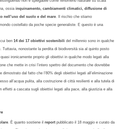
no estinguendo non è spiegabile come fenomeno naturale su scala
ana, ossia
inquinamento, cambiamenti climatici, diffusione di
o nell’uso del suolo e del mare
. Il rischio che stiamo
n mondo costellato da poche specie generaliste. E questo è una
 cui ben
14 dei 17 obiettivi sostenibili
del millennio sono in qualche
e
. Tuttavia, nonostante la perdita di biodiversità sia al quinto posto
 quasi ironicamente proprio gli obiettivi in qualche modo legati alla
ione che mette in crisi l’intero spettro del documento che dovrebbe
dimostrato dal fatto che l’80% degli obiettivi legati all’eliminazione
esso all’acqua pulita, alla costruzione di città resilienti e alla tutela di
effetti a cascata sugli obiettivi legati alla pace, alla giustizia e alla
re
olare
. È quanto sostiene il
report
pubblicato il 18 maggio e curato da