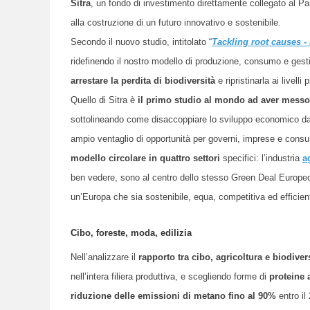
Sitra
, un fondo di investimento direttamente collegato al Pa
alla costruzione di un futuro innovativo e sostenibile.
Secondo il nuovo studio, intitolato “
Tackling root causes -
ridefinendo il nostro modello di produzione, consumo e gestio
arrestare la perdita di biodiversità
e ripristinarla ai livell
Quello di Sitra è
il primo studio al mondo ad aver messo i
sottolineando come disaccoppiare lo sviluppo economico dal
ampio ventaglio di opportunità per governi, imprese e consumat
modello circolare in quattro settori
specifici: l’industria
a
ben vedere, sono al centro dello stesso Green Deal Europeo c
un’Europa che sia sostenibile, equa, competitiva ed efficient
Cibo, foreste, moda, edilizia
Nell’analizzare il
rapporto tra cibo, agricoltura e biodiver
nell’intera filiera produttiva, e scegliendo forme di
proteine 
riduzione delle emissioni di metano fino al 90%
entro il