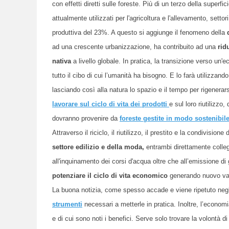
con effetti diretti sulle foreste. Più di un terzo della superfi
attualmente utilizzati per l'agricoltura e l'allevamento, sett
produttiva del 23%. A questo si aggiunge il fenomeno della
ad una crescente urbanizzazione, ha contribuito ad una
rid
nativa
a livello globale. In pratica, la transizione verso un
tutto il cibo di cui l’umanità ha bisogno. E lo farà utilizzand
lasciando così alla natura lo spazio e il tempo per rigenerar
lavorare sul ciclo di vita dei prodotti
e sul loro riutilizzo
dovranno provenire da
foreste gestite in modo sostenibil
Attraverso il riciclo, il riutilizzo, il prestito e la condivision
settore edilizio e della moda,
entrambi direttamente colleg
all'inquinamento dei corsi d'acqua oltre che all’emissione di
potenziare il ciclo di vita economico
generando nuovo va
La buona notizia, come spesso accade e viene ripetuto negl
strumenti
necessari a metterle in pratica. Inoltre, l’econo
e di cui sono noti i benefici. Serve solo trovare la volontà di i